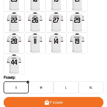
Розмір:
S
M
L
XL
У кошик