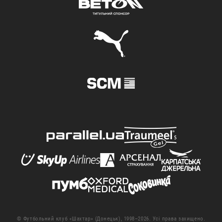
© Футбольний клуб «Шахтар» (Донецьк), 1998–2026. Усі права захищено.