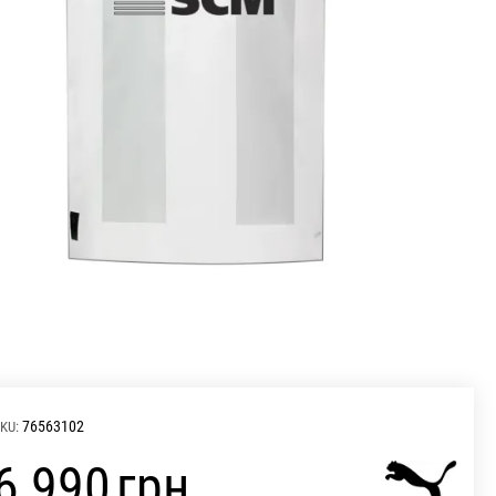
76563102
KU:
‍6 990‍
грн