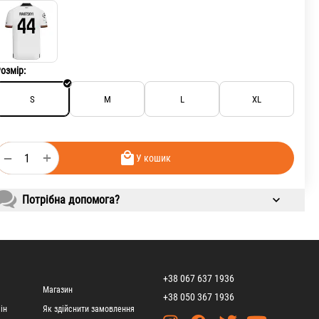
озмір:
S
M
L
XL
+
−
У кошик
Потрібна допомога?
+38 067 637 1936
Магазин
+38 050 367 1936
ін
Як здійснити замовлення