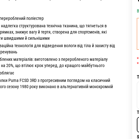
В
перероблений поліестер
надлегка структурована технічна тканина, що тягнеться в
рямках, знижує вагу й тертя, створена для спортсменів, які
ати швидшими й сильнішими
ваційна технологія для відведення вологи від тіла й захисту від
 тренувань
*
блених матеріалів: виготовлено з переробленого матеріалу
*
а 20%, що втілює крок уперед, до кращого майбутнього
 облягає
Т
олки Puma FCSD 3RD з прогресивним поглядом на класичний
ого сезону 1980 року виконано в альтернативній монохромній
.
Т
S