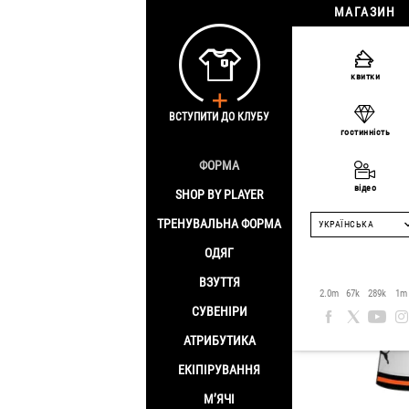
МАГАЗИН
Головна
/
Shop by
квитки
Матчева
ВСТУПИТИ ДО КЛУБУ
гостинність
ТРАОРЕ,
ФОРМА
відео
SHOP BY PLAYER
ТРЕНУВАЛЬНА ФОРМА
УКРАЇНСЬКА
ОДЯГ
ВЗУТТЯ
2.0m
67k
289k
1m
СУВЕНІРИ
АТРИБУТИКА
ЕКІПІРУВАННЯ
М’ЯЧІ