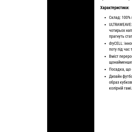
Характеристики:
Склад: 100% 
ULTRAWEAVE: 
чотирьох нап
прагнуть ст
dryCELL: інно
поту під час
Вміст переро
щонайменше н
Посадка, що
Дизайн футб
образ кубков
колірній гамі