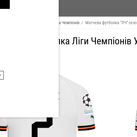
 Player
/
ЛАССІНА ТРАОРЕ
/
Ліга Чемпіонів
/
Матчева футболка "ЛЧ" сезо
 Ігрова футболка Ліги Чемпіонів 
 номер: 2