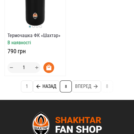
Термочашка ФК «Шахтар»
В наявності
‍790‍
грн
+
−
1
НАЗАД
ВПЕРЕД
8
8