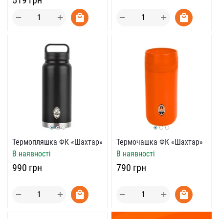
+
+
−
−
Термопляшка ФК «Шахтар»
Термочашка ФК «Шахтар»
В наявності
В наявності
‍990‍
грн
‍790‍
грн
+
+
−
−