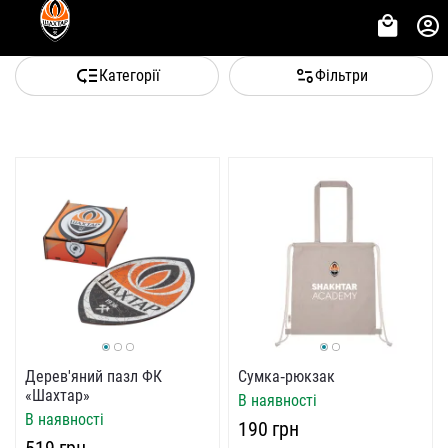
Категорії
Фільтри
Дерев'яний пазл ФК
Сумка‑рюкзак
«Шахтар»
В наявності
В наявності
‍190‍
грн
‍519‍
грн