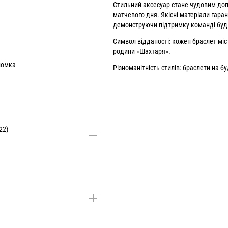
Стильний аксесуар стане чудовим до
матчевого дня. Якісні матеріали гаран
демонструючи підтримку команді буд
Символ відданості: кожен
браслет міс
родини «Шахтаря».
ломка
Різноманітність стилів: браслети на б
 упаковка
22)
елефону