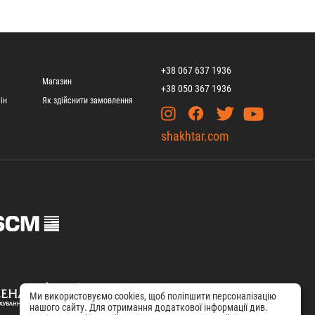
+38 067 637 1936
Магазин
+38 050 367 1936
ін
Як здійснити замовлення
shakhtar.com
Ми використовуємо cookies, щоб поліпшити персоналізацію
нашого сайту. Для отримання додаткової інформації див.