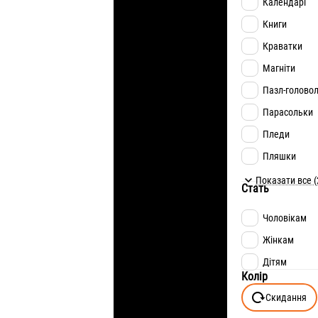
Календарі
Книги
Краватки
Магніти
Пазл-голово
Парасольки
Пледи
Пляшки
Подарункова
Показати все (
Стать
Поліграфія
Чоловікам
Ручки
Жінкам
Рушники
Дітям
Сумки
Колір
Чашки
Скидання
Чохли для т