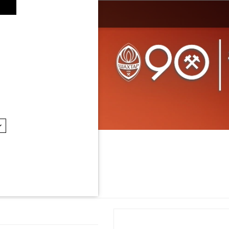
 ФК «Шахтар»
ьні сувеніри
/
Браслети