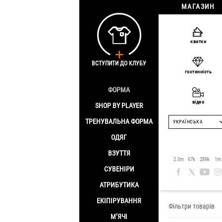
МАГАЗИН
квитки
ВСТУПИТИ ДО КЛУБУ
гостинність
ФОРМА
відео
SHOP BY PLAYER
ТРЕНУВАЛЬНА ФОРМА
УКРАЇНСЬКА
ОДЯГ
ВЗУТТЯ
Браслети
2.0m
67k
289k
1m
СУВЕНІРИ
Головна
/
Футбол
АТРИБУТИКА
ЕКІПІРУВАННЯ
Фільтри товарів
М’ЯЧІ