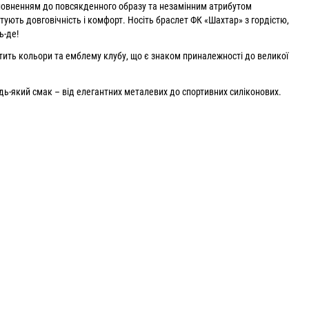
повненням до повсякденного образу та незамінним атрибутом
тують довговічність і комфорт. Носіть
браслет ФК «Шахтар»
з гордістю,
ь-де!
тить кольори та емблему клубу
, що є знаком приналежності до великої
удь-який смак – від елегантних металевих до спортивних силіконових.