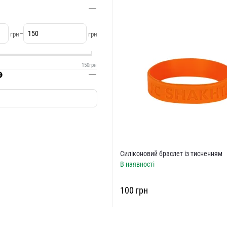
–
грн
грн
150
грн
Силіконовий браслет із тисненням
В наявності
‍100‍
грн