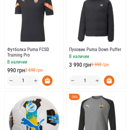
Футболка Puma FCSD
Пуховик Puma Down Puffer
Training Pro
В наличии
В наличии
‍3 990‍
грн
‍9 990‍
грн
‍990‍
грн
‍2 690‍
грн
+
+
−
−
-34%