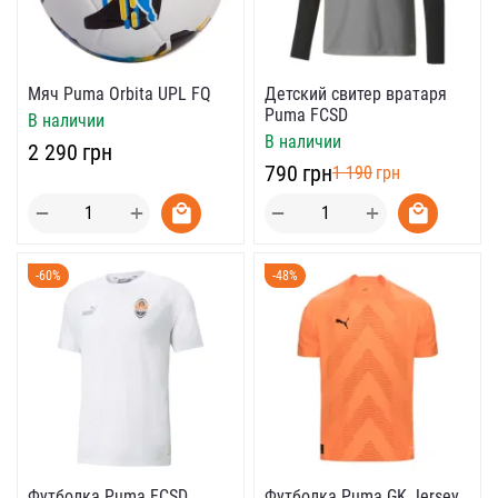
Мяч Puma Orbita UPL FQ
Детский свитер вратаря
Puma FCSD
В наличии
В наличии
‍2 290‍
грн
‍790‍
грн
‍1 190‍
грн
+
+
−
−
-60%
-48%
Футболка Puma FCSD
Футболка Puma GK Jersey