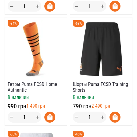
+
+
−
−
-34%
-68%
Гетры Puma FCSD Home
Шорты Puma FCSD Training
Authentic
Shorts
В наличии
В наличии
‍990‍
грн
‍790‍
грн
‍1 490‍
грн
‍2 490‍
грн
+
+
−
−
-80%
-45%