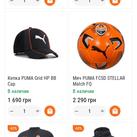
+
+
−
−
Кепка PUMA Grid HP BB
Мяч PUMA FCSD STELLAR
Cap
Match FQ
В наличии
В наличии
‍1 690‍
грн
‍2 290‍
грн
+
+
−
−
-63%
-60%