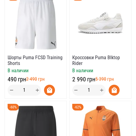
Шорты Puma FCSD Training
Кроссовки Puma Blktop
Shorts
Rider
В наличии
В наличии
‍490‍
грн
‍2 990‍
грн
‍2 490‍
грн
‍5 390‍
грн
+
+
−
−
-60%
-62%