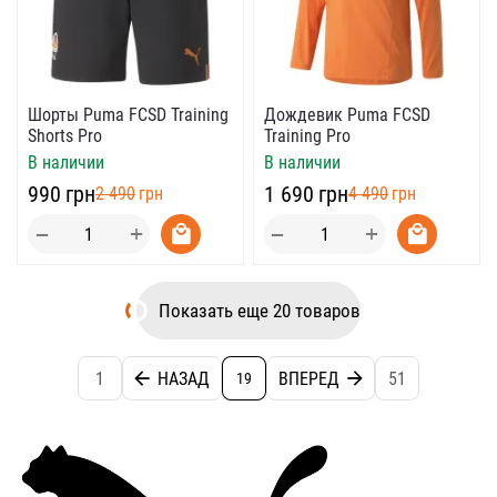
Шорты Puma FCSD Training
Дождевик Puma FCSD
Shorts Pro
Training Pro
В наличии
В наличии
‍990‍
грн
‍1 690‍
грн
‍2 490‍
грн
‍4 490‍
грн
+
+
−
−
Показать еще 20 товаров
1
НАЗАД
ВПЕРЕД
51
19