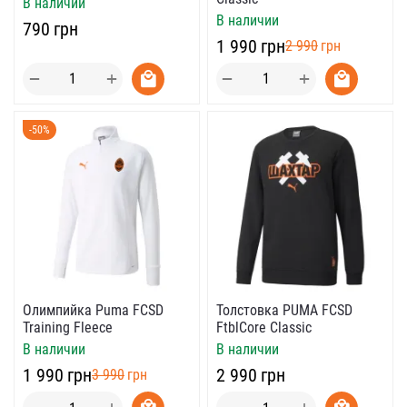
В наличии
В наличии
‍790‍
грн
‍1 990‍
грн
‍2 990‍
грн
+
+
−
−
-50%
Олимпийка Puma FCSD
Толстовка PUMA FCSD
Training Fleece
FtblCore Classic
В наличии
В наличии
‍1 990‍
грн
‍2 990‍
грн
‍3 990‍
грн