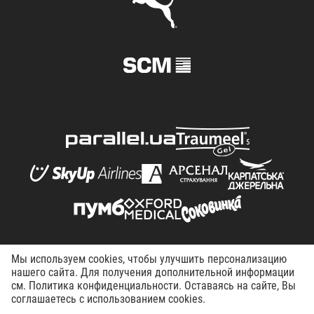
Мы используем cookies, чтобы улучшить персонализацию
© FC Shakhtar Donetsk, 1998–2026. All right reserved.
нашего сайта. Для получения дополнительной информации
Terms of Use
Privacy policy
Working at the club
см. Политика конфиденциальности. Оставаясь на сайте, Вы
соглашаетесь с использованием cookies.