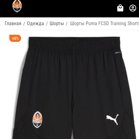
Главная
Одежда
Шорты
Шорты Puma FCSD Training Short
/
/
/
-68%