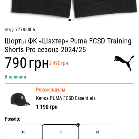
77785806
КОД:
Шорты ФК «Шахтер» Puma FCSD Training
Shorts Pro сезона-2024/25
‍790‍
грн
‍2 490‍
грн
В наличии
Рекомендуем
Кепка PUMA FCSD Essentials
1 190
грн
Розмір:
XS
S
M