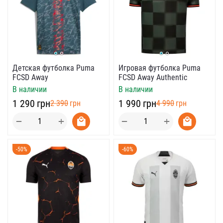
Детская футболка Puma
Игровая футболка Puma
FCSD Away
FCSD Away Authentic
В наличии
В наличии
‍1 290‍
грн
‍1 990‍
грн
‍2 390‍
грн
‍4 990‍
грн
+
+
−
−
-50%
-60%