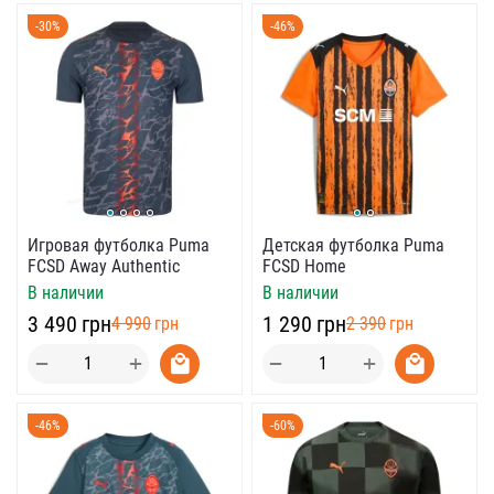
-30%
-46%
Игровая футболка Puma
Детская футболка Puma
FCSD Away Authentic
FCSD Home
В наличии
В наличии
‍3 490‍
грн
‍1 290‍
грн
‍4 990‍
грн
‍2 390‍
грн
+
+
−
−
-46%
-60%