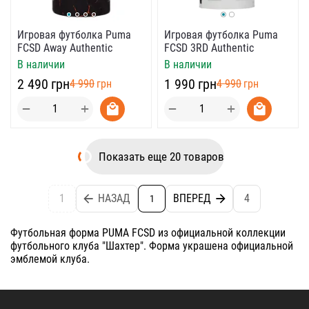
Игровая футболка Puma
Игровая футболка Puma
FCSD Away Authentic
FCSD 3RD Authentic
В наличии
В наличии
‍2 490‍
грн
‍1 990‍
грн
‍4 990‍
грн
‍4 990‍
грн
+
+
−
−
Показать еще 20 товаров
1
НАЗАД
ВПЕРЕД
4
1
Футбольная форма PUMA FCSD из официальной коллекции
футбольного клуба "Шахтер". Форма украшена официальной
эмблемой клуба.