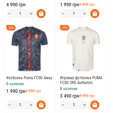
‍4 990‍
грн
‍1 990‍
грн
‍3 990‍
грн
+
+
−
−
-50%
-30%
Футболка Puma FCSD Away
Игровая футболка PUMA
FCSD 3RD Authentic
В наличии
В наличии
‍1 990‍
грн
‍3 990‍
грн
‍3 490‍
грн
‍4 990‍
грн
+
+
−
−