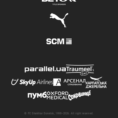
© FC Shakhtar Donetsk, 1998–2026. All right reserved.