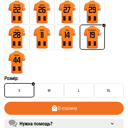
Розмір:
S
M
L
XL
В корзину
Нужна помощь?