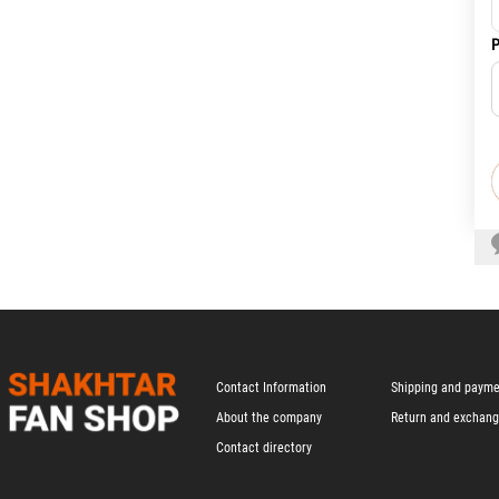
Р
Contact Information
Shipping and paym
About the company
Return and exchan
Contact directory