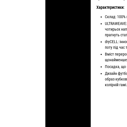
Характеристики:
Склад: 100% 
ULTRAWEAVE: 
чотирьох нап
прагнуть ст
dryCELL: інно
поту під час
Вміст переро
щонайменше н
Посадка, що
Дизайн футб
образ кубков
колірній гамі