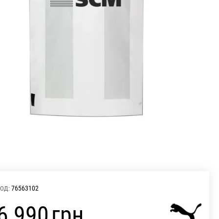
76563102
ОД:
‍6 990‍
грн