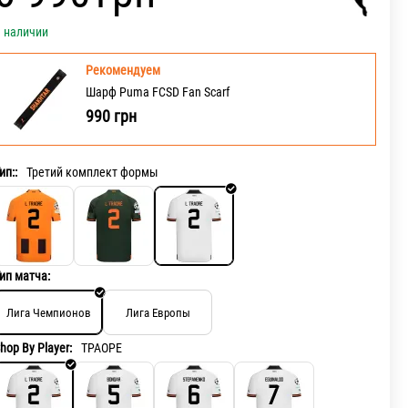
 наличии
Рекомендуем
Шарф Puma FCSD Fan Scarf
990
грн
ип::
Третий комплект формы
ип матча:
Лига Чемпионов
Лига Европы
hop By Player:
ТРАОРЕ