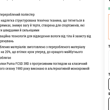
В
перероблений поліестер
надлегка структурована технічна тканина, що тягнеться в
рямках, знижує вагу й тертя, створена для спортсменів, які
ати швидшими й сильнішими
ваційна технологія для відведення вологи від тіла й захисту від
 тренувань
Т
блених матеріалів: виготовлено з переробленого матеріалу
а 20%, що втілює крок уперед, до кращого майбутнього
 облягає
олки Puma FCSD 3RD з прогресивним поглядом на класичний
ого сезону 1980 року виконано в альтернативній монохромній
.
Т
S