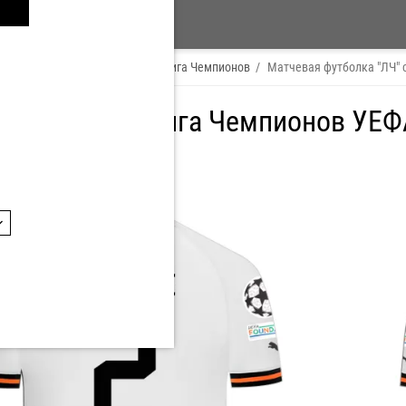
 Player
/
ЛАССИНА ТРАОРЕ
/
Лига Чемпионов
/
Матчевая футболка "ЛЧ" 
я футболка Лига Чемпионов УЕФА
2