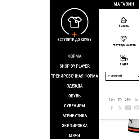
МАГАЗИН
Главная
/
Shop by
билеты
Матчева
ВСТУПИТИ ДО КЛУБУ
гостеприимство
номер: 
ФОРМА
видео
SHOP BY PLAYER
ТРЕНИРОВОЧНАЯ ФОРМА
РУССКИЙ
ОДЕЖДА
ОБУВЬ
2.0m
67k
289k
1m
СУВЕНИРЫ
АТРИБУТИКА
ЭКИПИРОВКА
МЯЧИ