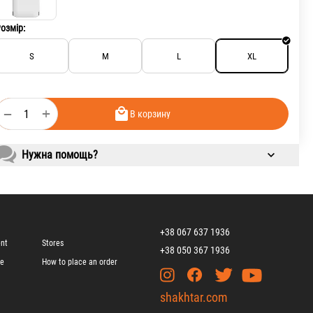
озмір:
S
M
L
XL
+
−
В корзину
Нужна помощь?
+38 067 637 1936
ent
Stores
+38 050 367 1936
ge
How to place an order
shakhtar.com