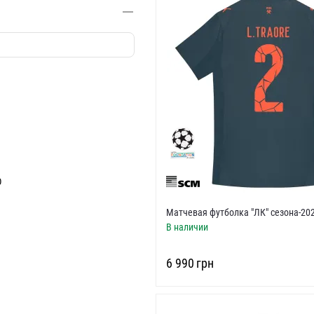
О
Матчевая футболка "ЛК" сезона-20
В наличии
‍6 990‍
грн