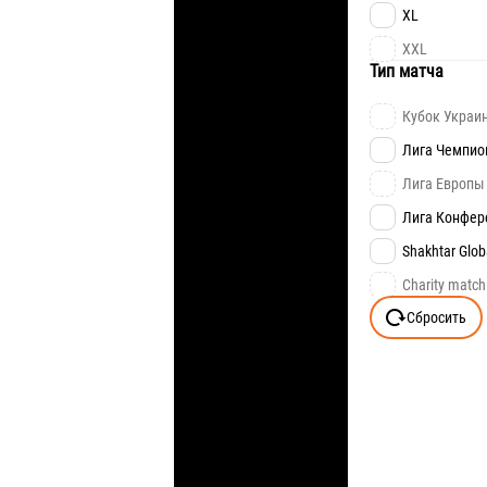
FAN EDITION
XL
XXL
Тип матча
Кубок Украи
Лига Чемпио
Лига Европы
Лига Конфер
Shakhtar Glob
Charity match
Сбросить