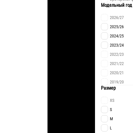
АЛИССОН
Модельный год
РИЗНЫК
2026/27
КЕВИН
2025/26
ЛУКАС
2024/25
ТВАРДОВСК
2023/24
Л.МАЙРЕЛЛ
2022/23
ФАРИНА
2021/22
ТРУБИН
2020/21
МУДРЫК
2019/20
ЗУБКОВ
Размер
СИКАН
XS
ЧИГРИНСЬК
S
ПЯТОВ
M
РАКИЦКИЙ
L