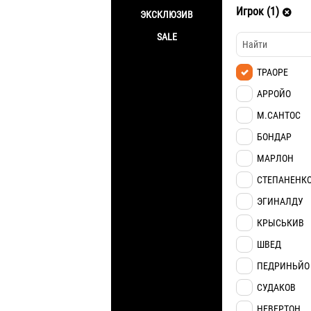
Игрок (1)
ЭКСКЛЮЗИВ
SALE
ТРАОРЕ
АРРОЙО
М.САНТОС
БОНДАР
МАРЛОН
СТЕПАНЕНК
ЭГИНАЛДУ
КРЫСЬКИВ
ШВЕД
ПЕДРИНЬЙО
СУДАКОВ
НЕВЕРТОН