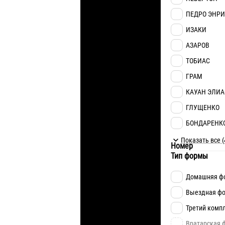
ПЕДРО ЭНРИ
ИЗАКИ
АЗАРОВ
ТОБИАС
ГРАМ
КАУАН ЭЛИА
ГЛУЩЕНКО
БОНДАРЕНК
МАТВИЕНКО
Показать все (
Номер
ФЕСЮН
Тип формы
ЦУКАНОВ
Домашняя ф
КОНОПЛЯ
Выездная ф
ОЧЕРЕТЬКО
Третий комп
НАЗАРИНА
Вратарская 