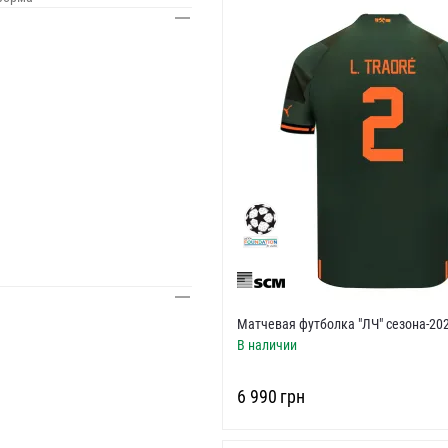
ИЙ
ІШ
Матчевая футболка "ЛЧ" сезона-20
В наличии
ИЙ
‍6 990‍
грн