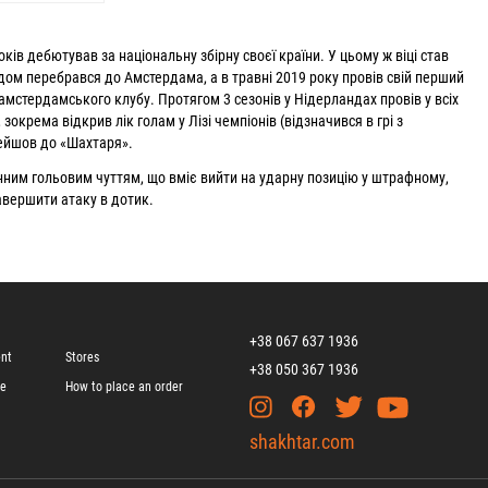
оків дебютував за національну збірну своєї країни. У цьому ж віці став
дом перебрався до Амстердама, а в травні 2019 року провів свій перший
амстердамського клубу. Протягом 3 сезонів у Нідерландах провів у всіх
 зокрема відкрив лік голам у Лізі чемпіонів (відзначився в грі з
рейшов до «Шахтаря».
нним гольовим чуттям, що вміє вийти на ударну позицію у штрафному,
завершити атаку в дотик.
+38 067 637 1936
ent
Stores
+38 050 367 1936
ge
How to place an order
shakhtar.com