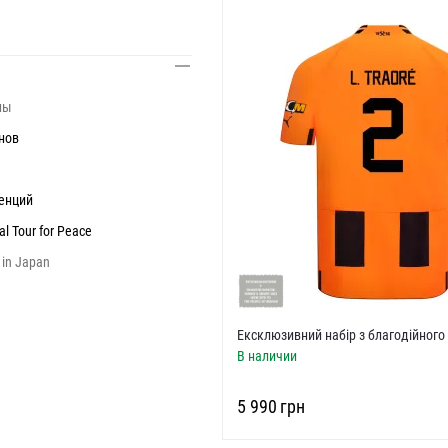
ны
нов
енций
al Tour for Peace
 in Japan
Ексклюзивний набір з благодійного
«Тоттенгем»
В наличии
‍5 990‍
грн