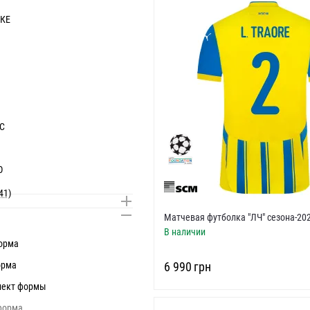
КЕ
С
О
41)
Матчевая футболка "ЛЧ" сезона-20
В наличии
орма
орма
‍6 990‍
грн
лект формы
форма