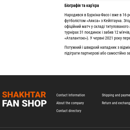
Біографія та кар'єра
Народився в Буркіна-Фасо і вже в 16 р
футболістом «Аякса» з Кейптауна. Зго
офіційний матч у складі титулованого 
турнірах 31 поєдинок і забив 12 м'ячів,
«Аталантою»). У червні 2021 року пе
Потужний і швидкий нападник з відмі
підіграти партнерові або самостійно 
Contact Information
Shipping and paym
About the company
Return and exchan
Contact directory