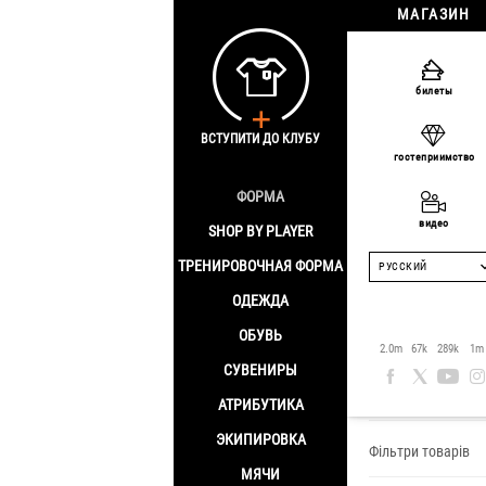
МАГАЗИН
билеты
ВСТУПИТИ ДО КЛУБУ
гостеприимство
ФОРМА
видео
SHOP BY PLAYER
ТРЕНИРОВОЧНАЯ ФОРМА
РУССКИЙ
ОДЕЖДА
ОБУВЬ
Игрок: 
2.0m
67k
289k
1m
СУВЕНИРЫ
Главная
/
Shop by
АТРИБУТИКА
ЭКИПИРОВКА
Фільтри товарів
МЯЧИ