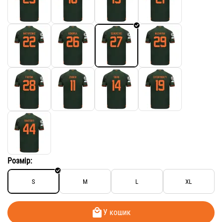
Розмір:
S
M
L
XL
У кошик