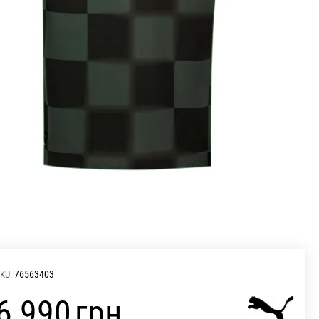
76563403
KU:
‍6 990‍
грн