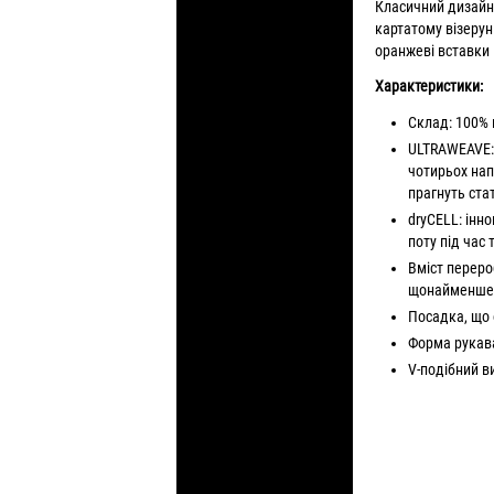
Класичний дизайн 
картатому візерун
оранжеві вставки 
Характеристики:
Склад: 100% 
ULTRAWEAVE: 
чотирьох нап
прагнуть ст
dryCELL: інно
поту під час
Вміст переро
щонайменше н
Посадка, що
Форма рукава
V-подібний в