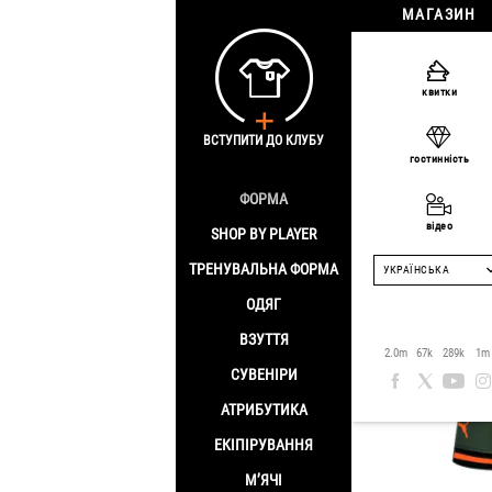
МАГАЗИН
Головна
/
Shop by
квитки
Матчева
ВСТУПИТИ ДО КЛУБУ
гостинність
РАКІЦЬК
ФОРМА
відео
SHOP BY PLAYER
ТРЕНУВАЛЬНА ФОРМА
УКРАЇНСЬКА
ОДЯГ
ВЗУТТЯ
2.0m
67k
289k
1m
СУВЕНІРИ
АТРИБУТИКА
ЕКІПІРУВАННЯ
М’ЯЧІ