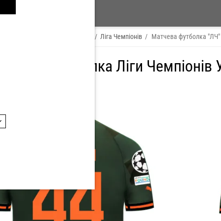
 Player
/
ЯРОСЛАВ РАКІЦЬКИЙ
/
Ліга Чемпіонів
/
Матчева футболка "ЛЧ"
 Ігрова футболка Ліги Чемпіонів 
ИЙ, номер: 44