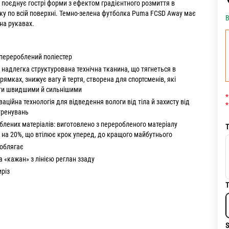
поєднує гострі форми з ефектом градієнтного розмиття в
ку по всій поверхні. Темно-зелена футболка Puma FCSD Away має
В
на рукавах.
перероблений поліестер
надлегка структурована технічна тканина, що тягнеться в
рямках, знижує вагу й тертя, створена для спортсменів, які
ати швидшими й сильнішими
*
ваційна технологія для відведення вологи від тіла й захисту від
*
 тренувань
блених матеріалів: виготовлено з переробленого матеріалу
Т
а 20%, що втілює крок уперед, до кращого майбутнього
 облягає
 «кажан» з лінією реглан ззаду
иріз
Т
S