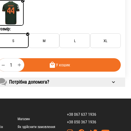
озмір:
S
M
L
XL
+
−
У кошик
Потрібна допомога?
+38 067 637 1936
Магазин
+38 050 367 1936
ін
Як здійснити замовлення