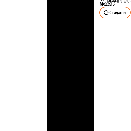
Показати все (
Модель
128 (7-8Y)
Скидання
140 (9-10Y)
146 (10-11Y)
152 (11-12Y)
158 (12-13Y)
164 (13-14Y)
176 (15-16Y)
6
7
8
9
10
11
12