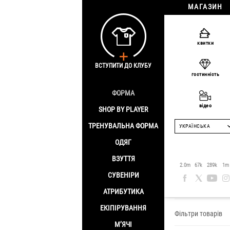
МАГАЗИН
квитки
ВСТУПИТИ ДО КЛУБУ
гостинність
ФОРМА
відео
SHOP BY PLAYER
ТРЕНУВАЛЬНА ФОРМА
УКРАЇНСЬКА
ОДЯГ
ВЗУТТЯ
Тренува
2.0m
67k
289k
1m
СУВЕНІРИ
Головна
/
Одяг
/
АТРИБУТИКА
ЕКІПІРУВАННЯ
Фільтри товарів
М’ЯЧІ