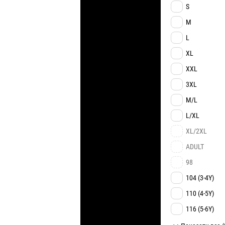
S
M
L
XL
XXL
3XL
M/L
L/XL
XL/2XL
ADULT
98
104 (3-4Y)
110 (4-5Y)
116 (5-6Y)
122 (6-7Y)