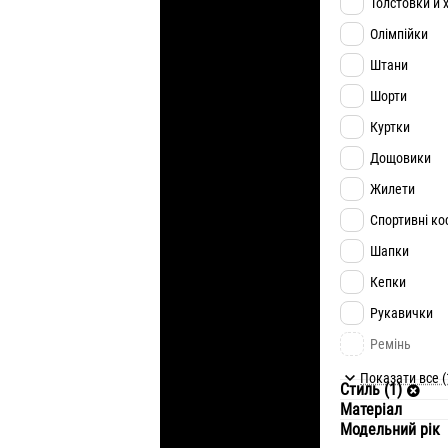
Толстовки й х
Олімпійки
Штани
Шорти
Куртки
Дощовики
Жилети
Спортивні к
Шапки
Кепки
Рукавички
Ремінь
Спіднє
Показати все (
Стиль (1)
Матеріал
Модельний рік