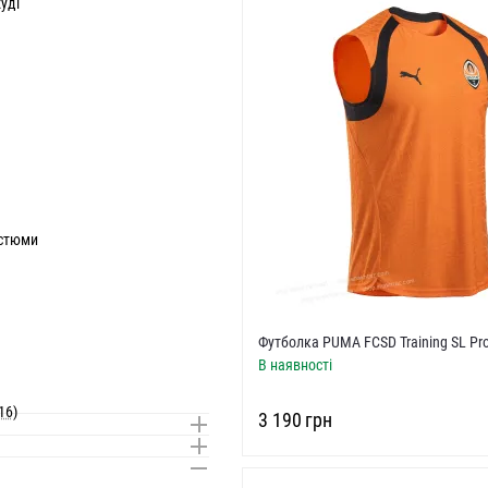
уді
остюми
Футболка PUMA FCSD Training SL Pr
В наявності
16)
‍3 190‍
грн