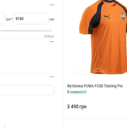
–
грн
грн
9190
грн
Футболка PUMA FCSD Training Pro
В наявності
‍3 490‍
грн