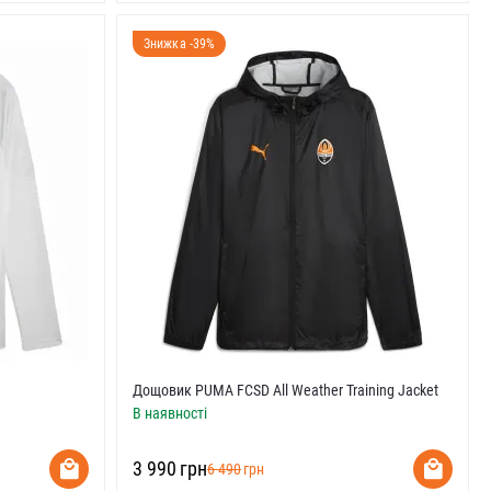
Знижка -39%
Дощовик PUMA FCSD All Weather Training Jacket
В наявності
‍3 990‍
грн
‍6 490‍
грн