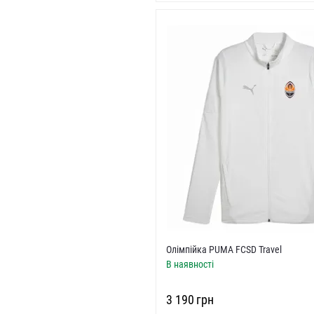
Олімпійка PUMA FCSD Travel
В наявності
‍3 190‍
грн