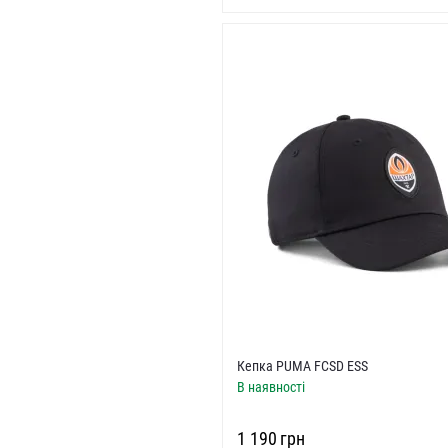
Кепка PUMA FCSD ESS
В наявності
‍1 190‍
грн