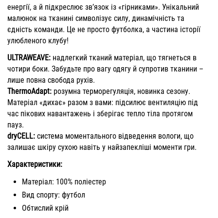
енергії, а й підкреслює зв’язок із «гірниками». Унікальний
малюнок на тканині символізує силу, динамічність та
єдність команди. Це не просто футболка, а частина історії
улюбленого клубу!
ULTRAWEAVE:
надлегкий тканий матеріал, що тягнеться в
чотири боки. Забудьте про вагу одягу й супротив тканини –
лише повна свобода рухів.
ThermoAdapt:
розумна терморегуляція, новинка сезону.
Матеріал «дихає» разом з вами: підсилює вентиляцію під
час пікових навантажень і зберігає тепло тіла протягом
пауз.
dryCELL:
система моментального відведення вологи, що
залишає шкіру сухою навіть у найзапекліші моменти гри.
Характеристики:
Матеріал: 100% поліестер
Вид спорту: футбол
Обтислий крій