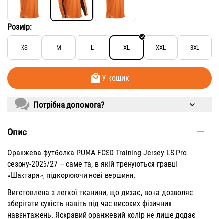
Розмір:
XS
M
L
XL
XXL
3XL
У кошик
Потрібна допомога?
Опис
Оранжева футболка PUMA
FCSD Training Jersey
LS Pro
сезону-2026/27 – саме та, в якій тренуються гравці
«Шахтаря», підкорюючи нові вершини.
Виготовлена з легкої тканини, що дихає, вона дозволяє
зберігати сухість навіть під час високих фізичних
навантажень. Яскравий оранжевий колір не лише додає