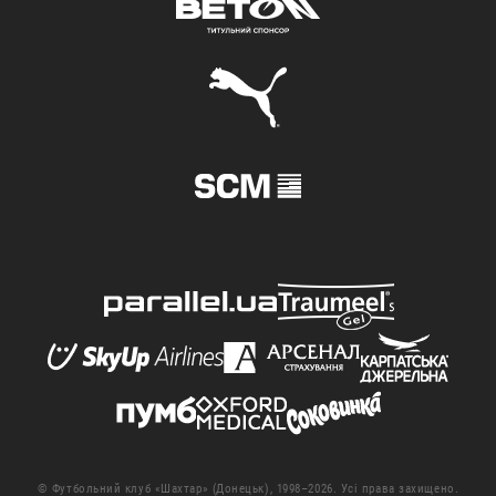
© Футбольний клуб «Шахтар» (Донецьк), 1998–2026. Усі права захищено.