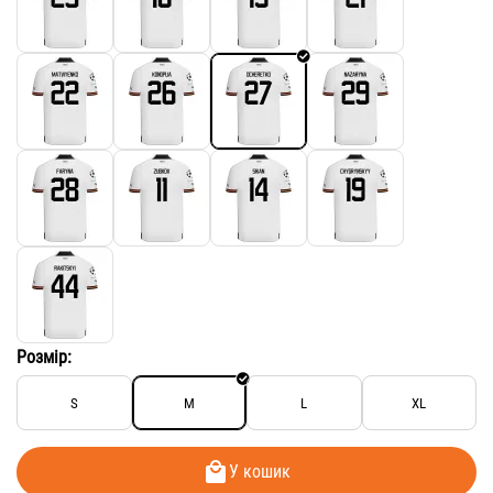
Розмір:
S
M
L
XL
У кошик