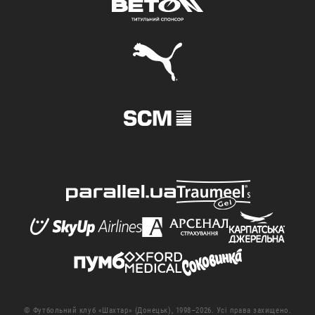
© Футбольний клуб «Шахтар» (Донецьк), 1998–2026. Усі права захищено.