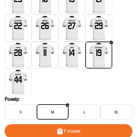
Розмір:
S
M
L
XL
У кошик