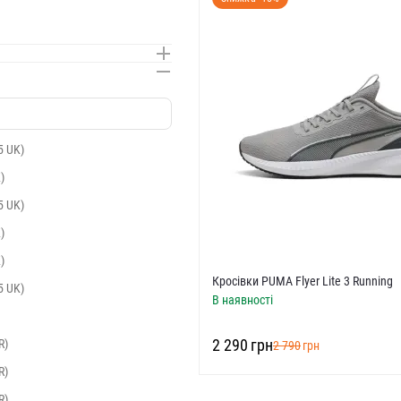
5 UK)
)
5 UK)
)
)
Кросівки PUMA Flyer Lite 3 Running
5 UK)
В наявності
‍2 290‍
грн
R)
‍2 790‍
грн
R)
R)