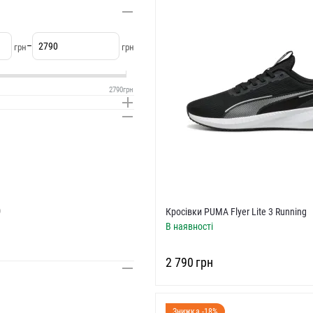
–
грн
грн
2790
грн
)
Кросівки PUMA Flyer Lite 3 Running
В наявності
‍2 790‍
грн
Знижка -18%