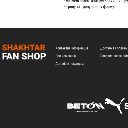
•
матчеві автентичні футболки
(екіпір
UR)
•
ігрову
та
тренувальну форму
.
UR)
)
 EUR)
)
UR)
Контактна інформація
Доставка і оплата
Про компанію
Повернення та обм
UR)
Договір з покупцем