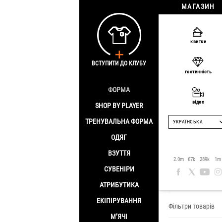
МАГАЗИН
квитки
ВСТУПИТИ ДО КЛУБУ
гостинність
ФОРМА
відео
SHOP BY PLAYER
ТРЕНУВАЛЬНА ФОРМА
УКРАЇНСЬКА
ОДЯГ
ВЗУТТЯ
Колекція
2.0m
67k
289k
1m
СУВЕНІРИ
Головна
/
Взуття
АТРИБУТИКА
ЕКІПІРУВАННЯ
Фільтри товарів
М’ЯЧІ