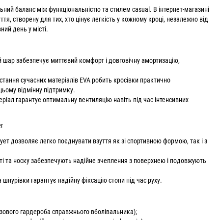
ьний баланс між функціональністю та стилем casual. В інтернет-магазині
тя, створену для тих, хто цінує легкість у кожному кроці, незалежно від
ний день у місті.
й шар забезпечує миттєвий комфорт і довговічну амортизацію,
тання сучасних матеріалів EVA робить кросівки практично
 цьому відмінну підтримку.
еріал гарантує оптимальну вентиляцію навіть під час інтенсивних
r
ует дозволяє легко поєднувати взуття як зі спортивною формою, так і з
’яті та носку забезпечують надійне зчеплення з поверхнею і подовжують
шнурівки гарантує надійну фіксацію стопи під час руху.
базового гардероба справжнього вболівальника);