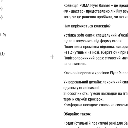
Колекція PUMA Flyer Runner – це ідеал
R)
ФК «Шахтар» представлено лінійку взут
того, чи це ранкова пробіжка, чи актив
R)
Чим вирізняється колекція?
EUR)
Устілка SoftFoam+: спеціальний м’яки
підлаштовуючись під форму стопи.
Полегшена проміжна підошва: викорис
невідчутними на нозі, зберігаючи при
EUR)
31)
Повітропроникний верх: сітчастий мат
навантажень.
R)
Ключові переваги кросівок Flyer Runne
R)
Універсальний дизайн: лаконічний сил
одягом у стилі casual.
R)
Зносостійкість: гумові накладки на п
термін служби кросівок.
Комфортна посадка: класична система 
EUR)
Обирайте також:
•
одяг
(стильні й практичні речі для 
R)