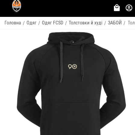
Головна
Одяг
Одяг FCSD
Толстовки й худі
ЗАБОЙ
Тол
/
/
/
/
/