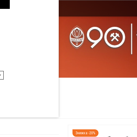
аж
одаж
Знижка -20%