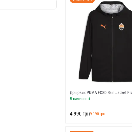
Дощовик PUMA FCSD Rain Jacket Pr
В наявності
‍4 990‍
грн
‍9 190‍
грн