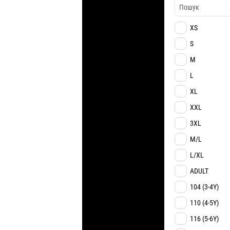
XS
S
M
L
XL
XXL
3XL
M/L
L/XL
ADULT
104 (3-4Y)
110 (4-5Y)
116 (5-6Y)