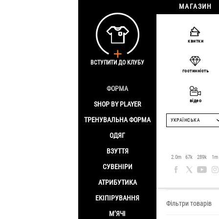
МАГАЗИН
квитки
ВСТУПИТИ ДО КЛУБУ
гостинність
ФОРМА
відео
SHOP BY PLAYER
ТРЕНУВАЛЬНА ФОРМА
УКРАЇНСЬКА
ОДЯГ
ВЗУТТЯ
Розпрод
2.0m
67k
289k
1m
СУВЕНІРИ
Головна
/
Розпр
АТРИБУТИКА
ЕКІПІРУВАННЯ
Фільтри товарів
М’ЯЧІ