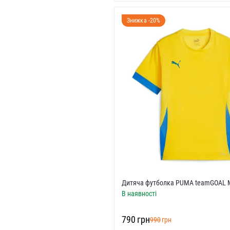
S)
Знижка -20%
5C US)
S)
S)
S)
 US)
)
5 US)
)
US)
Дитяча футболка PUMA teamGOAL 
В наявності
‍790‍
грн
‍990‍
грн