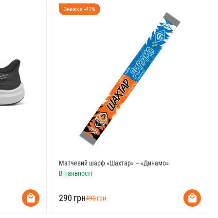
Знижка -41%
Матчевий шарф «Шахтар» – «Динамо»
В наявності
‍290‍
грн
‍490‍
грн