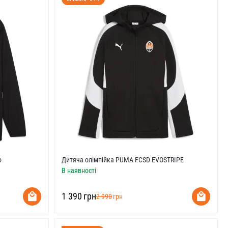
o
Дитяча олімпійка PUMA FCSD EVOSTRIPE
В наявності
‍1 390‍
грн
‍2 990‍
грн