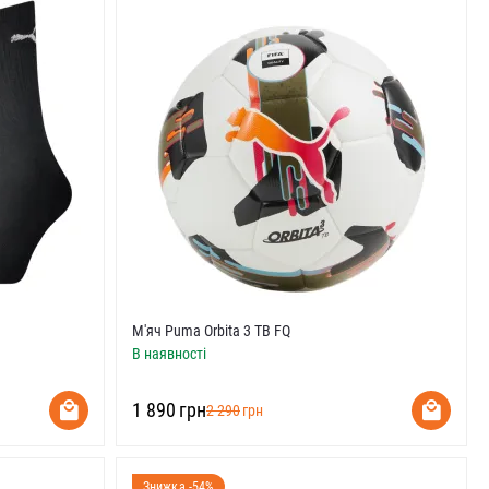
М'яч Puma Orbita 3 TB FQ
В наявності
‍1 890‍
грн
‍2 290‍
грн
Знижка -54%