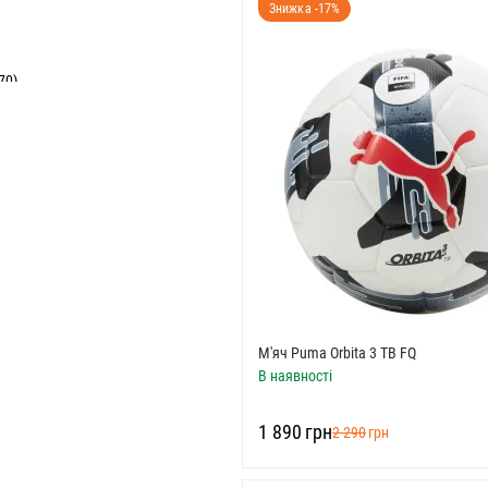
Знижка -17%
70)
М'яч Puma Orbita 3 TB FQ
В наявності
5 UK)
)
‍1 890‍
грн
‍2 290‍
грн
5 UK)
)