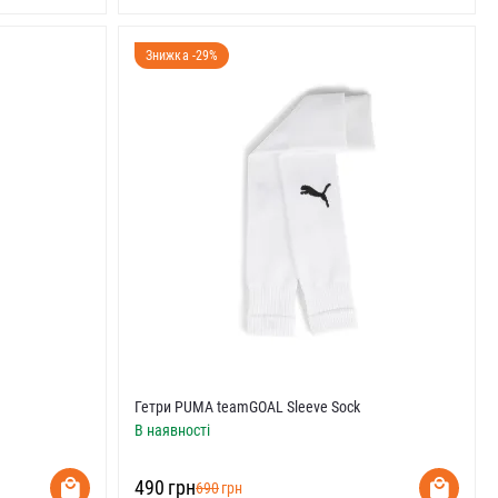
Знижка -29%
Гетри PUMA teamGOAL Sleeve Sock
В наявності
‍490‍
грн
‍690‍
грн