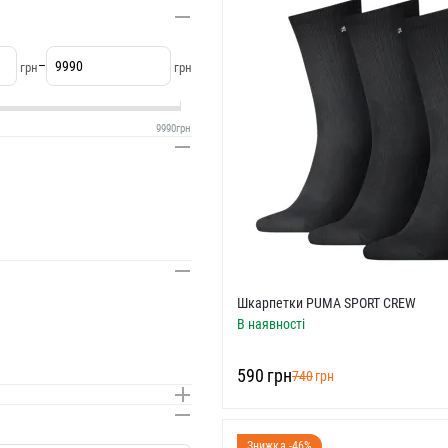
–
грн
грн
9990
грн
Шкарпетки PUMA SPORT CREW
В наявності
‍590‍
грн
‍740‍
грн
Знижка -46%