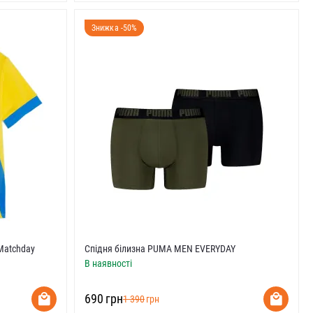
Знижка -50%
Matchday
Спідня білизна PUMA MEN EVERYDAY
В наявності
‍690‍
грн
‍1 390‍
грн