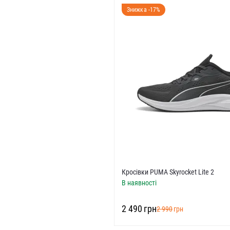
Знижка -17%
)
5 UK)
R)
R)
R)
R)
R)
EUR)
Кросівки PUMA Skyrocket Lite 2
В наявності
EUR)
‍2 490‍
грн
‍2 990‍
грн
R)