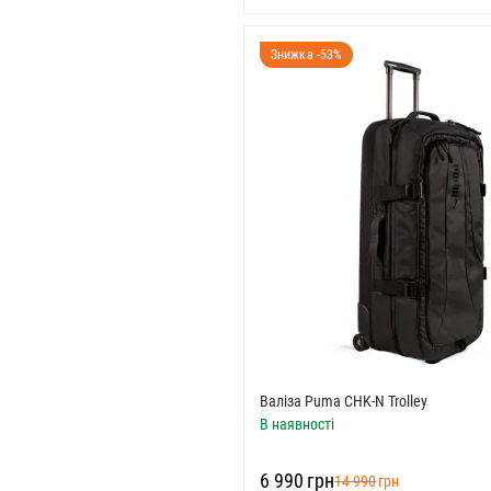
Знижка -53%
Валіза Puma CHK-N Trolley
В наявності
‍6 990‍
грн
‍14 990‍
грн