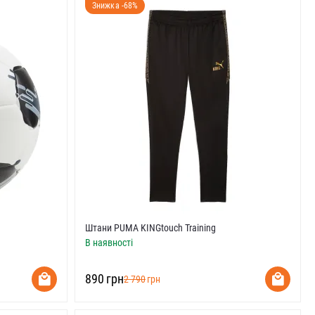
Знижка -68%
Штани PUMA KINGtouch Training
В наявності
‍890‍
грн
‍2 790‍
грн