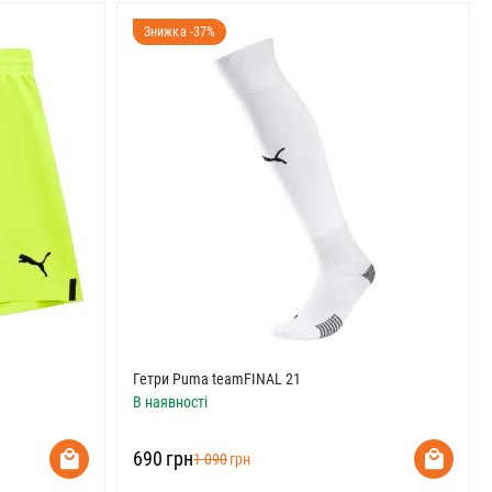
Знижка -37%
Гетри Puma teamFINAL 21
В наявності
‍690‍
грн
‍1 090‍
грн