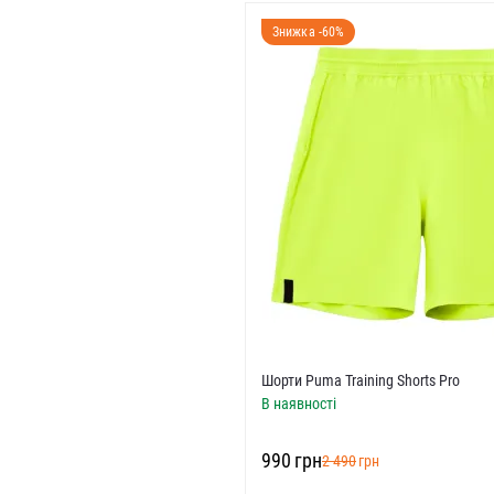
R)
Знижка -60%
R)
EUR)
R)
UR)
UR)
)
 EUR)
)
Шорти Puma Training Shorts Pro
UR)
В наявності
UR)
‍990‍
грн
‍2 490‍
грн