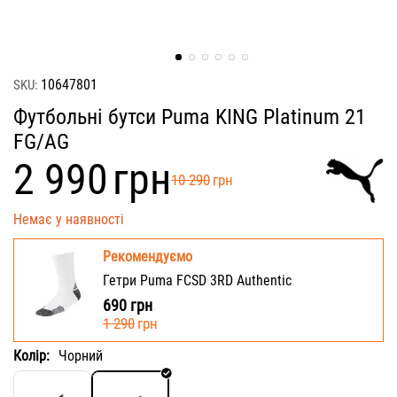
10647801
SKU:
Футбольні бутси Puma KING Platinum 21
FG/AG
‍2 990‍
грн
‍10 290‍
грн
Немає у наявності
Рекомендуємо
Гетри Puma FCSD 3RD Authentic
690
грн
‍1 290‍
грн
Колір:
Чорний