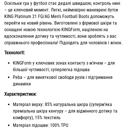
Оскільки гра у футбол стає дедалі швидшою, контроль нині
– це ключовий момент. Легкі, неймовірно маневрені бутси
KING Platinum 21 FG/AG Men's Football Boots допоможуть
перейти на новий рівень. Виготовлені з фірмової шкіри та
оснащені новою технологією KINGForm, націленою на
вдосконалення дотику та чутливості, вони зроблять з вас
справжнього професіонала! Підходять для чоловіків і жінок.
Технології:
KINGForm у ключових зонах контакту з м’ячем – для
більшої чутливості; суперлегка підошва
Peba – для виняткової свободи рухів і підтримання
динаміки
Характеристики:
Матеріал верху: 85% натуральна шкіра (суперм’яка
преміальна шкіра кенгуру – для відмінного дотику та
комфорту), 15% текстиль
Матеріал підошви: 100% TPU