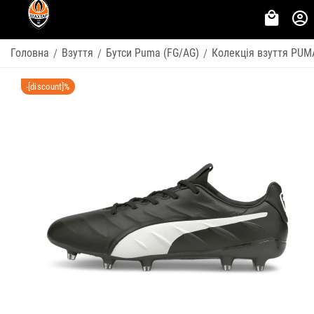
Головна
Взуття
Бутси Puma (FG/AG)
Колекція взуття PUM
/
/
/
-[discount]%