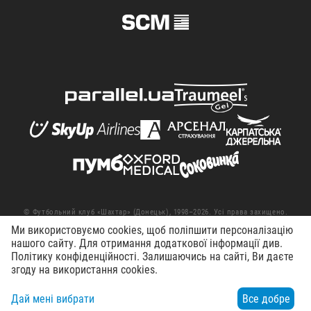
© Футбольний клуб «Шахтар» (Донецьк), 1998–2026. Усі права захищено.
Ми використовуємо cookies, щоб поліпшити персоналізацію
Умови використання
Політика конфіденційності
нашого сайту. Для отримання додаткової інформації див.
Робота в клубі
Політику конфіденційності. Залишаючись на сайті, Ви даєте
згоду на використання cookies.
Дай мені вибрати
Все добре
Меню
Пошук
Контакти