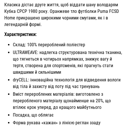
Класика дістає друге життя, щоб віддати шану володарям
Кубка СРСР 1980 року. Оранжеве тло футболки Puma FCSD
Home прикрашено широкими чорними смугами, як і в
легендарній формі.
Характеристики:
Склад: 100% перероблений поліестер
ULTRAWEAVE: надлегка структурована технічна тканина,
що тягнеться в чотирьох напрямках, знижує вагу й
тертя, створена для спортсменів, які прагнуть стати
швидшими й сильнішими
dryCELL: інноваційна технологія для відведення вологи
від тіла й захисту від поту під час тренувань
Вміст перероблених матеріалів: виготовлено з
переробленого матеріалу щонайменше на 20%, що
втілює крок уперед, до кращого майбутнього
Посадка, що облягає
Форма рукава «кажан» з лінією реглан ззаду