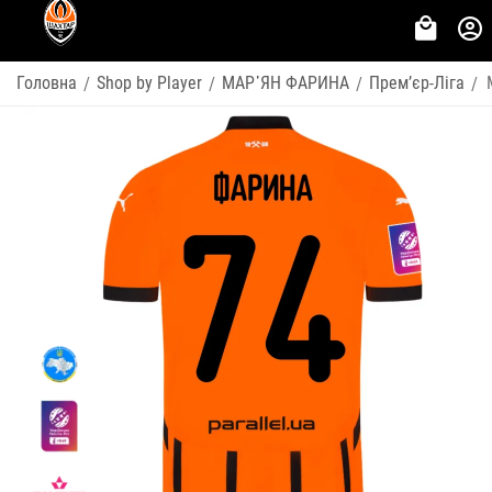
Головна
Shop by Player
МАР᾽ЯН ФАРИНА
Премʼєр-Ліга
/
/
/
/