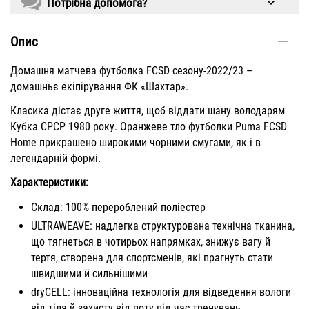
Потрібна допомога?
Опис
Домашня матчева футболка FCSD сезону-2022/23 –
домашньє екіпірування ФК «Шахтар».
Класика дістає друге життя, щоб віддати шану володарям
Кубка СРСР 1980 року. Оранжеве тло футболки Puma FCSD
Home прикрашено широкими чорними смугами, як і в
легендарній формі.
Характеристики:
Склад: 100% перероблений поліестер
ULTRAWEAVE: надлегка структурована технічна тканина,
що тягнеться в чотирьох напрямках, знижує вагу й
тертя, створена для спортсменів, які прагнуть стати
швидшими й сильнішими
dryCELL: інноваційна технологія для відведення вологи
від тіла й захисту від поту під час тренувань