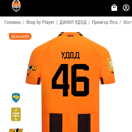
Головна
Shop by Player
ДАНІІЛ УДОД
Премʼєр-Ліга
Мат
/
/
/
/
-[discount]%