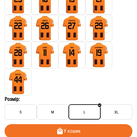
Розмір:
S
M
L
XL
У кошик