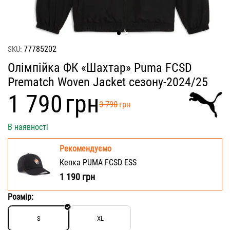
77785202
SKU:
Олімпійка ФК «Шахтар» Puma FCSD
Prematch Woven Jacket сезону-2024/25
‍1 790‍
грн
‍3 790‍
грн
В наявності
Рекомендуємо
Кепка PUMA FCSD ESS
1 190
грн
Розмір:
S
XL