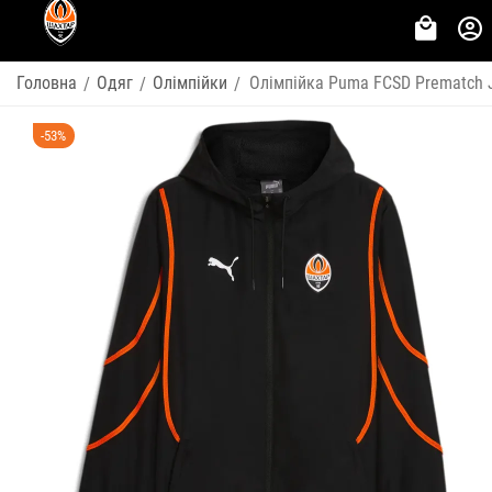
Головна
Одяг
Олімпійки
Олімпійка Puma FCSD Prematch 
/
/
/
-53%