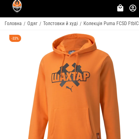
Головна
Одяг
Толстовки й худі
Колекція Puma FCSD FtblC
/
/
/
-33%