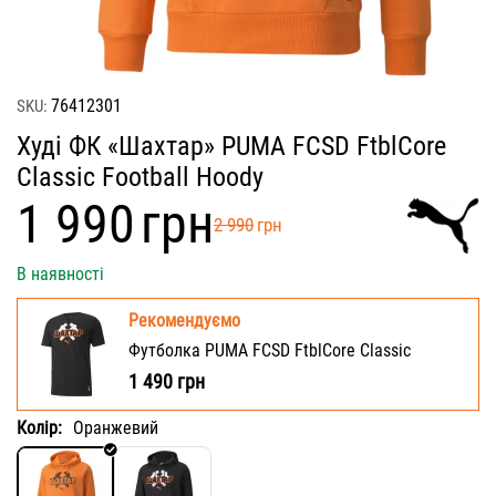
76412301
SKU:
Худі ФК «Шахтар» PUMA FCSD FtblCore
Classic Football Hoody
‍1 990‍
грн
‍2 990‍
грн
В наявності
Рекомендуємо
Футболка PUMA FCSD FtblCore Classic
1 490
грн
Колір:
Оранжевий