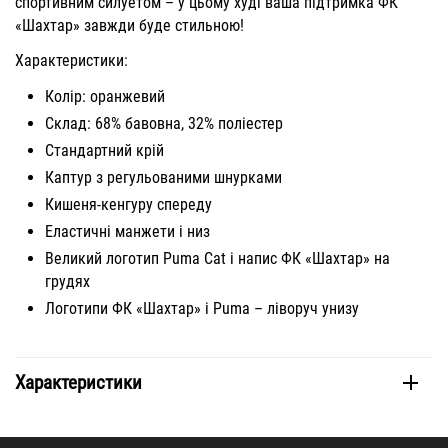
спортивним силуетом – у цьому худі ваша підтримка ФК
«Шахтар» завжди буде стильною!
Характеристики:
Колір: оранжевий
Склад: 68% бавовна, 32% поліестер
Стандартний крій
Каптур з регульованими шнурками
Кишеня-кенгуру спереду
Еластичні манжети і низ
Великий логотип Puma Cat і напис ФК «Шахтар» на
грудях
Логотипи ФК «Шахтар» і Puma – ліворуч унизу
Характеристики