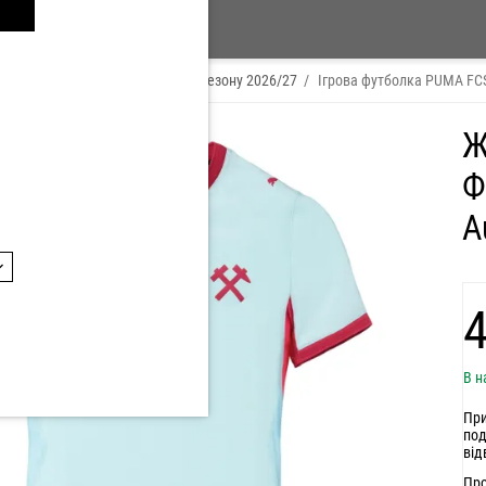
/
Футболки
/
Виїзна форма
/
Сезону 2026/27
/
Ігрова футболка PUMA FCS
Ж
Ф
A
‍
В н
При
под
від
Про