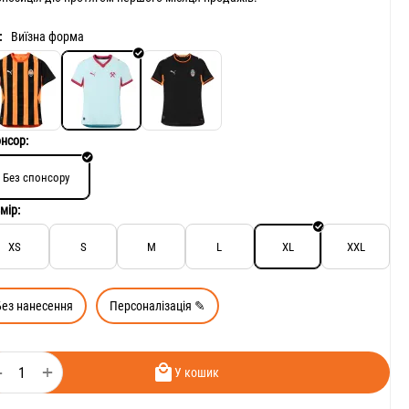
:
Виїзна форма
нсор:
Без спонсору
мір:
XS
S
M
L
XL
XXL
Без нанесення
Персоналізація ✎
+
−
У кошик