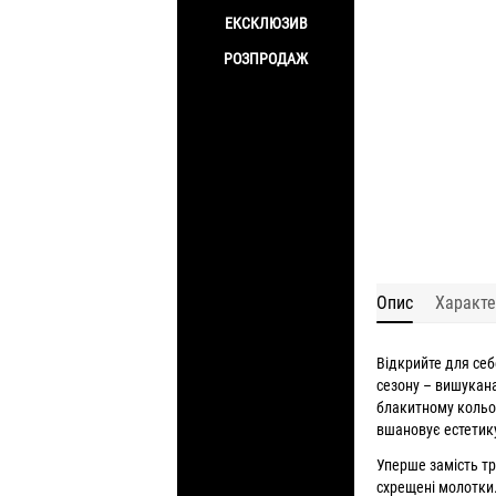
ЕКСКЛЮЗИВ
РОЗПРОДАЖ
Опис
Характе
Відкрийте для себе
сезону – вишукана
блакитному кольо
вшановує естетику
Уперше замість тр
схрещені молотки.