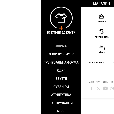
МАГАЗИН
Головна
/
Форма
квитки
ВСТУПИТИ ДО КЛУБУ
гостинність
ФОРМА
відео
SHOP BY PLAYER
ТРЕНУВАЛЬНА ФОРМА
УКРАЇНСЬКА
ОДЯГ
ВЗУТТЯ
2.0m
67k
289k
1m
СУВЕНІРИ
АТРИБУТИКА
ЕКІПІРУВАННЯ
М’ЯЧІ