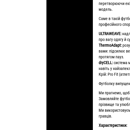
перетворюючи екіп
модель.
Саме в такій футб
професійного спо
ULTRAWEAVE:
надл
про вагу одягу й 
ThermoAdapt:
розу
вами: підсилює ве
протягом пауз.
dryCELL:
система м
навіть у найзапек
Крій: Pro Fit (атл
Футболку випущен
Ми прагнемо, щоб
Замовляйте футбо
прізвище та улюбл
Ми використовуєм
гравців.
Характеристики: