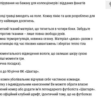
ірування на бажану для колекціонерів і відданих фанатів
олці гравці виходять на поле. Кожну лінію та шов розроблено для
рту найвищих досягнень.
егкий тканий матеріал, що тягнеться в чотири боки. Забудьте
супротив тканини – лише повна свобода рухів.
мна терморегуляція, новинка сезону. Матеріал «дихає» разом з
нтиляцію під час пікових навантажень і зберігає тепло тіла
оментального відведення вологи, що залишає шкіру сухою
ліші моменти гри.
етична посадка).
о до 90-річчя ФК «Шахтар».
 кожен уболівальник відчував себе частиною команди.
лку з індивідуальним нанесенням! Ви можете обрати власне
ений номер або додати ім’я легендарного футболіста «Шахтаря».
о офіційний клубний шрифт, ідентичний тому, що на футболках