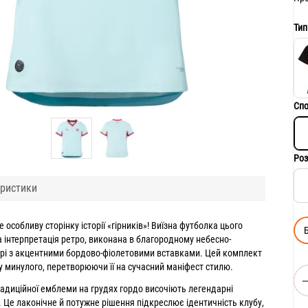
Тип
Спо
Роз
ристики
 особливу сторінку історії «гірників»! Виїзна футболка цього
 інтерпретація ретро, виконана в благородному небесно-
рі з акцентними бордово-фіолетовими вставками. Цей комплект
 минулого, перетворюючи її на сучасний маніфест стилю.
адиційної емблеми на грудях гордо височіють легендарні
 Це лаконічне й потужне рішення підкреслює ідентичність клубу,