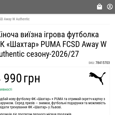
D Away W Authentic
іноча виїзна ігрова футболка
К «Шахтар» PUMA FCSD Away W
uthentic сезону-2026/27
78415703
SKU:
4 990‍
грн
аявності
дбай нову футболку ФК «Шахтар» × PUMA та отримай скретч-картку з
арунком. Серед призів — знижки, футбольні подарунки та можливість
відати тренування ФК «Шахтар» у Львові.
позиція діє протягом першого місяця продажів.