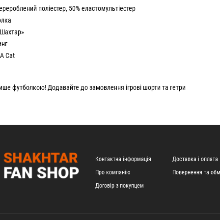
ерероблений поліестер, 50% еластомультіестер
олка
«Шахтар»
инг
A Cat
ише футболкою! Додавайте до замовлення ігрові шорти та гетри
Контактна інформація
Доставка і оплата
Про компанію
Повернення та обм
Договір з покупцем