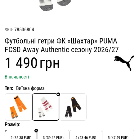
78536804
SKU:
Футбольні гетри ФК «Шахтар» PUMA
FCSD Away Authentic сезону-2026/27
‍1 490‍
грн
В наявності
Тип:
Виїзна форма
Розмір:
2 (35-38 EUR)
3 (39-42 EUR)
4 (43-46 EUR)
5 (47-49 EUR)