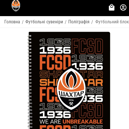
Головна
Футбольні сувеніри
Поліграфія
Футбольний блок
/
/
/