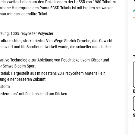
t ein zweites Leben um den Pokalsiegern der UdSSR von 1980 Tribut zu
farbene Hintergrund des Puma FCSD Trikots ist mit breiten schwarzen
A
enau wie das legendäre Trikot.
ung: 100% recycelter Polyester
ltraleichtes, strukturiertes Vier-Wege-Stretch-Gewebe, das Gewicht
duziert und für Sportler entwickelt wurde, die schneller und stärker
n
T
vative Technologie zur Ableitung von Feuchtigkeit vom Körper und
r Schweiß beim Sport
terial: Hergestellt aus mindestens 20% recyceltem Material, ein
htung einer besseren Zukunft
ssform
Ü
ledermaus” mit Raglanschnitt am Rücken
S