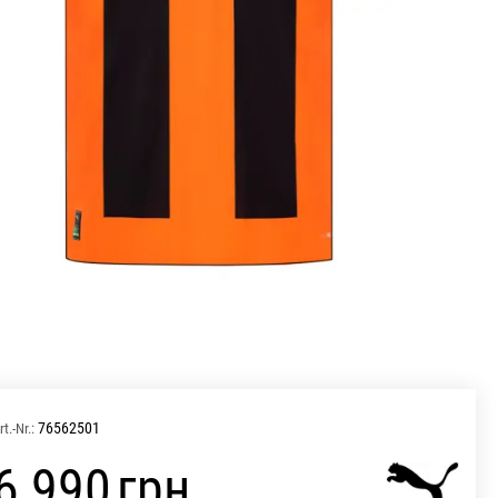
76562501
rt.-Nr.:
‍6 990‍
грн