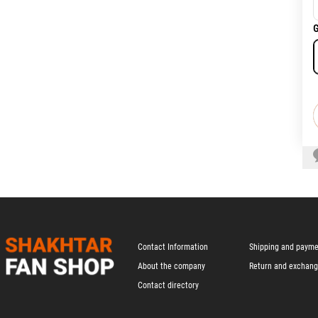
G
Contact Information
Shipping and paym
About the company
Return and exchan
Contact directory