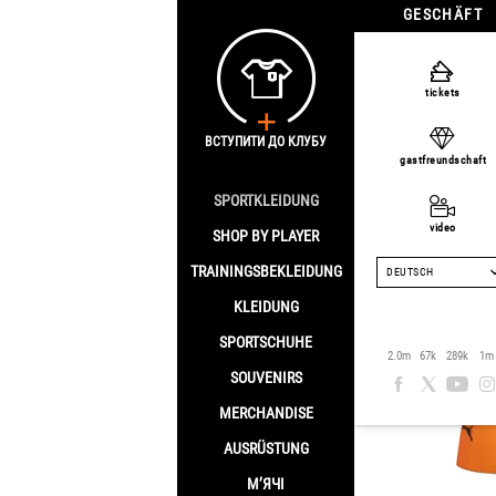
GESCHÄFT
Homepage
/
Shop
tickets
FC Shakh
ВСТУПИТИ ДО КЛУБУ
gastfreundschaft
NAZARYN
SPORTKLEIDUNG
video
SHOP BY PLAYER
TRAININGSBEKLEIDUNG
DEUTSCH
KLEIDUNG
SPORTSCHUHE
2.0m
67k
289k
1m
SOUVENIRS
MERCHANDISE
AUSRÜSTUNG
М’ЯЧІ