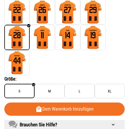
Größe:
S
M
L
XL
Dem Warenkorb hinzufügen
Brauchen Sie Hilfe?