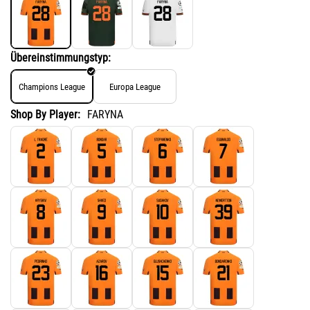
Übereinstimmungstyp:
Champions League
Europa League
Shop By Player:
FARYNA