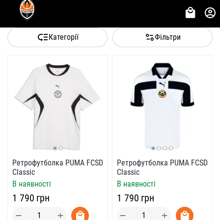
Категорії
Фільтри
Ретрофутболка PUMA FCSD
Ретрофутболка PUMA FCSD
Classic
Classic
В наявності
В наявності
‍1 790‍
грн
‍1 790‍
грн
+
+
−
−