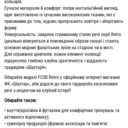
кольорів.
Сучасні матеріали й комфорт: попри ностальгійний вигляд,
одяг виготовлено із сучасних високоякісних тканин, які є
приємними до тіла, чудово пропускають повітря і зберігають
форму.
Універсальність: завдяки стриманому стилю речі серії Retro
ідеально вписуються в повсякденні образи casual і стають
основою модних фанатських луків на стадіоні чи в місті.
Для справжніх цінителів: кожен елемент колекції
підкреслює глибоку клубну ідентичність і відданість
традиціям «Шахтаря».
Обирайте моделі FCSD Retro у офіційному інтернет-магазині
ФК «Шахтар», аби додати до свого гардероба ексклюзивні
речі з акцентом на клубній історії!
Обирайте також:
•
взуття
(кросівки й футзалки для комфортних тренувань та
активного відпочинку);
•
сувенірну продукцію
(фірмові аксесуари та пам’ятні