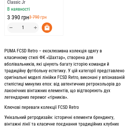
Classic Jr
В наявності
‍3 390‍
грн
‍3 790‍
грн
+
−
PUMA FCSD Retro – ексклюзивна колекція одягу в
класичному стилі ФК «Шахтар», створена для
вболівальників, які цінують багату історію команди й
традиційну футбольну естетику. У цій категорії представлено
оригінальні моделі лінійки FCSD Retro, виконані у впізнаваній
стилістиці минулих епох: від автентичних ретрокольорів до
лаконічних вінтажних елементів, що відтворюють дух
легендарних перемог «гірників».
Ключові переваги колекції FCSD Retro
Унікальний ретродизайн: історичні елементи брендингу,
вінтажні лінії та класичне поєднання традиційних клубних