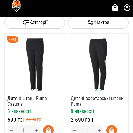
Категорії
Фільтри
-74%
Дитячі штани Puma
Дитячі воротарські штани
Casuals
Puma
В наявності
В наявності
‍590‍
грн
‍2 690‍
грн
‍2 290‍
грн
+
+
−
−