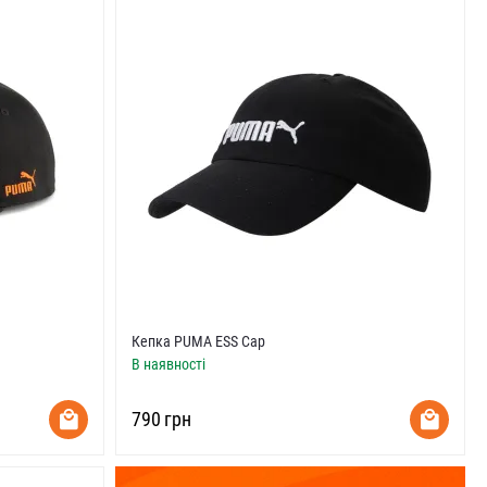
Кепка PUMA ESS Cap
В наявності
‍790‍
грн