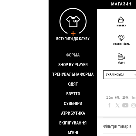
МАГАЗИН
квитки
ВСТУПИТИ ДО КЛУБУ
гостинність
ФОРМА
відео
SHOP BY PLAYER
ТРЕНУВАЛЬНА ФОРМА
УКРАЇНСЬКА
ОДЯГ
ВЗУТТЯ
Чоловічі
2.0m
67k
289k
1m
СУВЕНІРИ
Головна
/
Одяг
/
АТРИБУТИКА
ЕКІПІРУВАННЯ
Фільтри товарів
М’ЯЧІ