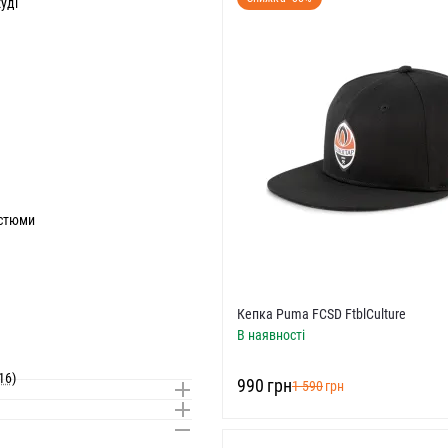
уді
остюми
Кепка Puma FCSD FtblCulture
В наявності
16)
‍990‍
грн
‍1 590‍
грн