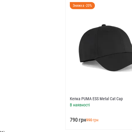
Знижка -20%
Кепка PUMA ESS Metal Cat Cap
В наявності
‍790‍
грн
‍990‍
грн