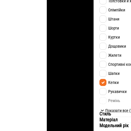
Толстовки й х
Олімпійки
Штани
Шорти
Куртки
Дощовики
Жилети
Спортивні к
Шапки
Кепки
Рукавички
Ремінь
Спіднє
Показати все (
Стиль
Матеріал
Модельний рік