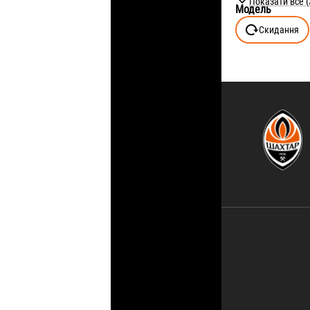
Показати все (
Модель
128 (7-8Y)
Скидання
140 (9-10Y)
146 (10-11Y)
152 (11-12Y)
158 (12-13Y)
164 (13-14Y)
176 (15-16Y)
6
7
8
9
10
11
12