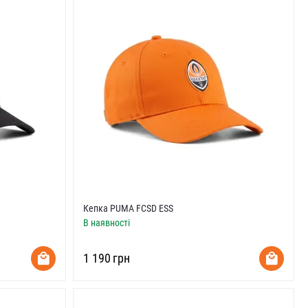
Кепка PUMA FCSD ESS
В наявності
‍1 190‍
грн