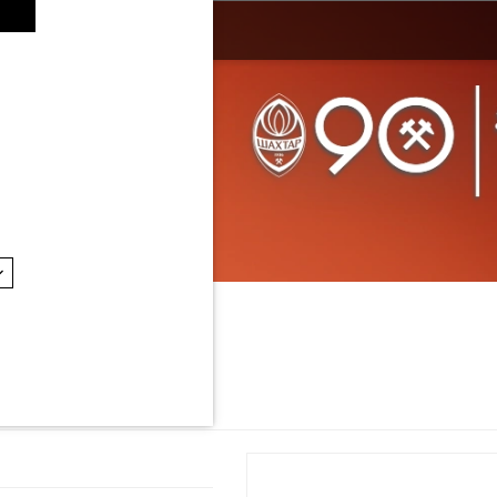
 Кепки Puma
Чоловічі Кепки Puma