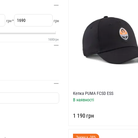
–
грн
грн
1690
грн
Кепка PUMA FCSD ESS
В наявності
‍1 190‍
грн
Знижка -38%