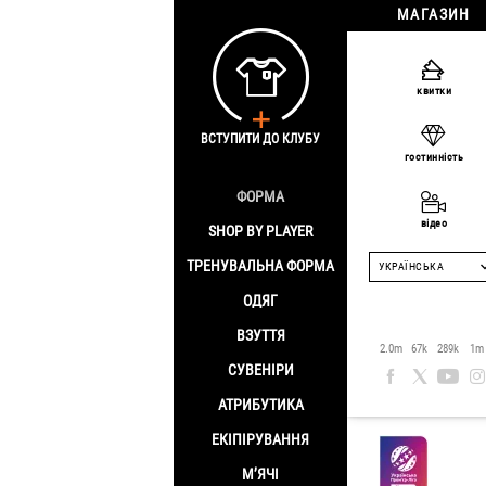
МАГАЗИН
Головна
/
Shop by
квитки
ВСТУПИТИ ДО КЛУБУ
гостинність
ФОРМА
відео
SHOP BY PLAYER
ТРЕНУВАЛЬНА ФОРМА
УКРАЇНСЬКА
ОДЯГ
ВЗУТТЯ
2.0m
67k
289k
1m
СУВЕНІРИ
АТРИБУТИКА
ЕКІПІРУВАННЯ
М’ЯЧІ