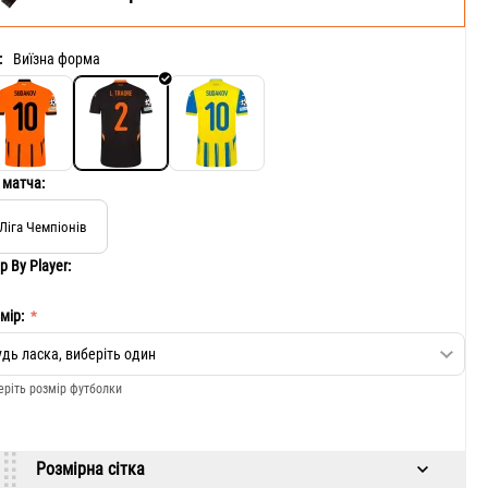
:
Виїзна форма
 матча:
Ліга Чемпіонів
p By Player:
мір:
беріть розмір футболки
Розмірна сітка