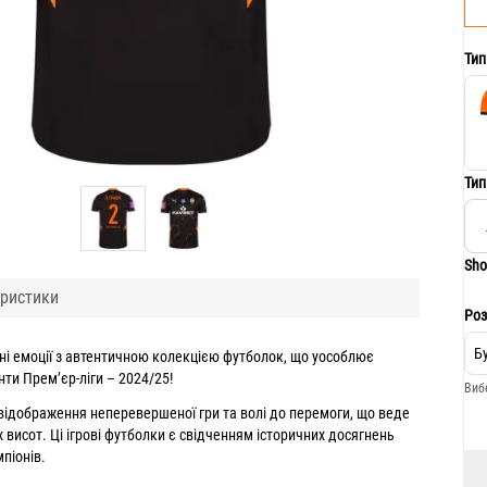
Тип
Тип
Sho
ристики
Роз
ні емоції з автентичною колекцією футболок, що уособлює
ти Прем’єр-ліги – 2024/25!
​Ви
відображення неперевершеної гри та волі до перемоги, що веде
 висот. Ці ігрові футболки є свідченням історичних досягнень
піонів.