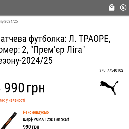
ну-2024/25
атчева футболка: Л. ТРАОРЕ,
омер: 2, "Прем'єр Ліга"
езону-2024/25
77540102
SKU:
4 990‍
грн
ає у наявності
Рекомендуємо
Шарф PUMA FCSD Fan Scarf
990
грн