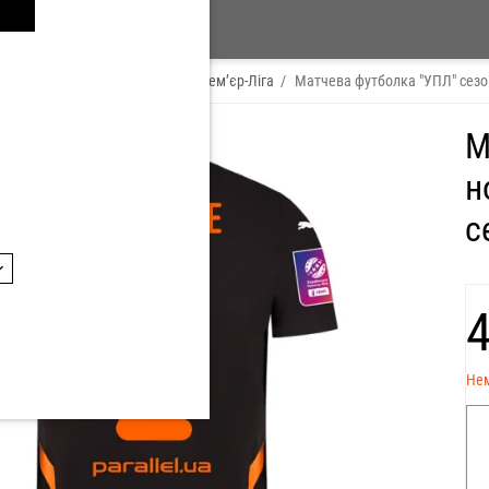
 Player
/
ЛАССІНА ТРАОРЕ
/
Премʼєр-Ліга
/
Матчева футболка "УПЛ" сезо
М
н
с
‍
Нем