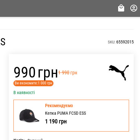
LS
65592015
SKU:
‍990‍
грн
‍1 990‍
грн
Ви економите:
1 000
грн
В наявності
Рекомендуємо
Кепка PUMA FCSD ESS
1 190
грн