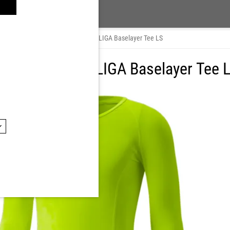
Спіднє
/
Термофутболка Puma LIGA Baselayer Tee LS
тболка Puma LIGA Baselayer Tee 