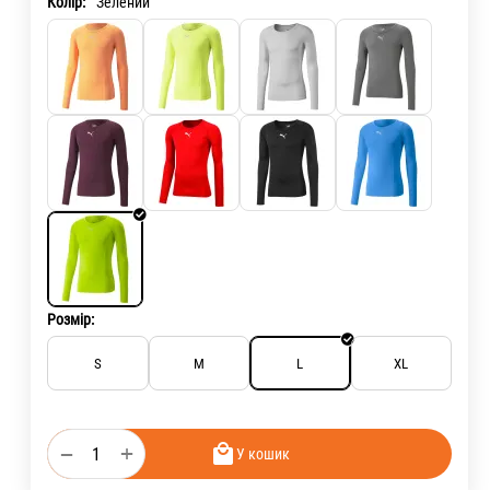
Колір:
Зелений
Розмір:
S
M
L
XL
+
−
У кошик