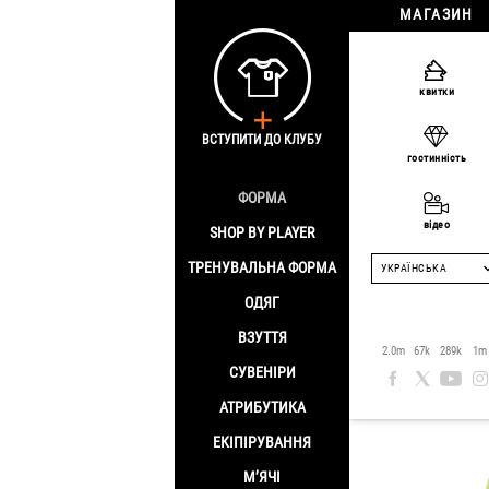
МАГАЗИН
Головна
/
Одяг
/
квитки
Термофу
ВСТУПИТИ ДО КЛУБУ
гостинність
ФОРМА
Знижка -50%
відео
SHOP BY PLAYER
ТРЕНУВАЛЬНА ФОРМА
УКРАЇНСЬКА
ОДЯГ
ВЗУТТЯ
2.0m
67k
289k
1m
СУВЕНІРИ
АТРИБУТИКА
ЕКІПІРУВАННЯ
М’ЯЧІ