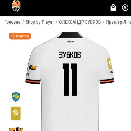
Головна
Shop by Player
ОЛЕКСАНДР ЗУБКОВ
Премʼєр-Ліг
/
/
/
-[discount]%