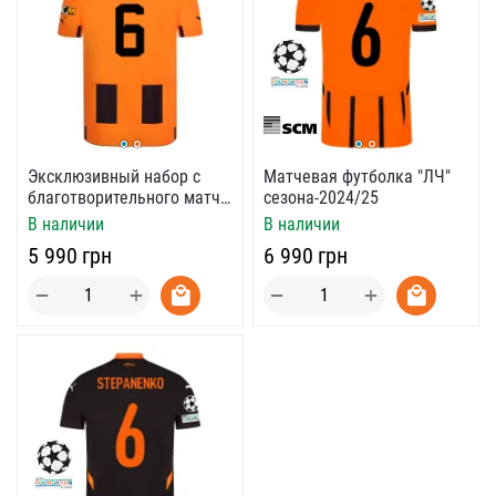
Эксклюзивный набор c
Матчевая футболка "ЛЧ"
благотворительного матча
сезона-2024/25
с «Тоттенгэмом»
В наличии
В наличии
‍5 990‍
грн
‍6 990‍
грн
+
+
−
−