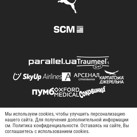
© FC Shakhtar Donetsk, 1998–2026. All right reserved.
Мы используем cookies, чтобы улучшить персонализацию
нашего сайта. Для получения дополнительной информации
Terms of Use
Privacy policy
Working at the club
см. Политика конфиденциальности. Оставаясь на сайте, Вы
соглашаетесь с использованием cookies.