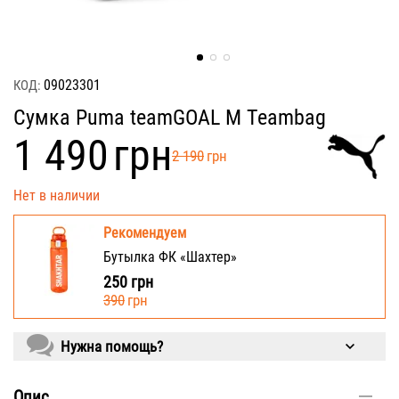
09023301
КОД:
Сумка Puma teamGOAL M Teambag
‍1 490‍
грн
‍2 190‍
грн
Нет в наличии
Рекомендуем
Бутылка ФК «Шахтер»
250
грн
‍390‍
грн
Нужна помощь?
Опис