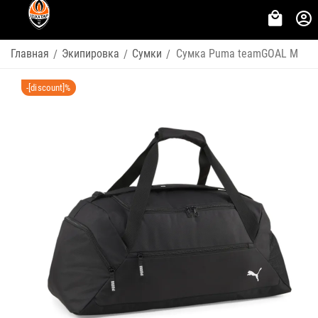
Главная
Экипировка
Сумки
Сумка Puma teamGOAL M
/
/
/
-[discount]%