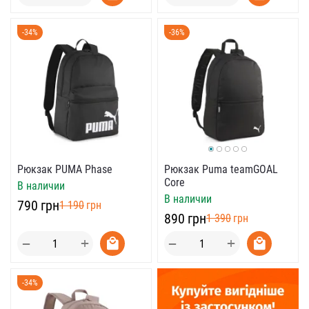
-34%
-36%
Рюкзак Puma teamGOAL
Рюкзак PUMA Phase
Core
В наличии
В наличии
‍790‍
грн
‍1 190‍
грн
‍890‍
грн
‍1 390‍
грн
+
+
−
−
-34%