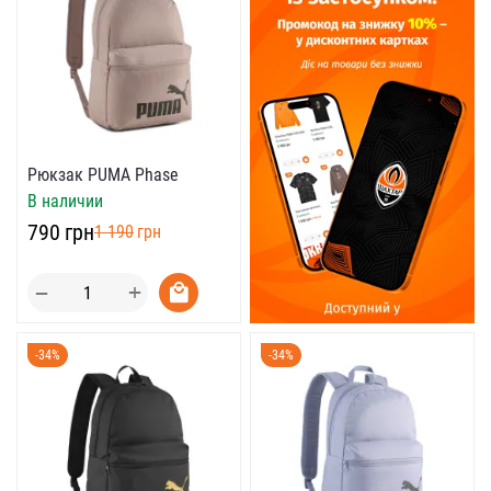
Рюкзак PUMA Phase
В наличии
‍790‍
грн
‍1 190‍
грн
+
−
-34%
-34%