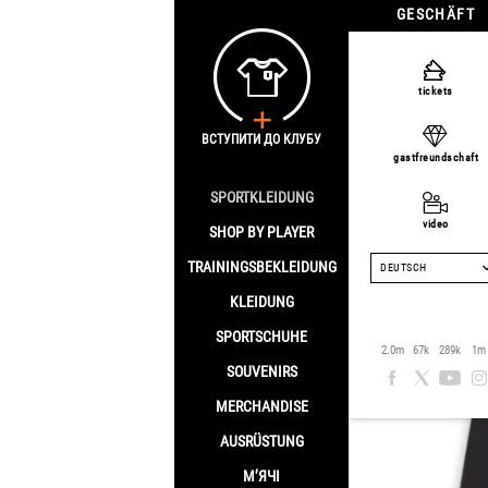
GESCHÄFT
Homepage
/
Klei
tickets
PUMA te
ВСТУПИТИ ДО КЛУБУ
gastfreundschaft
SPORTKLEIDUNG
video
SHOP BY PLAYER
TRAININGSBEKLEIDUNG
DEUTSCH
KLEIDUNG
SPORTSCHUHE
2.0m
67k
289k
1m
SOUVENIRS
MERCHANDISE
AUSRÜSTUNG
М’ЯЧІ