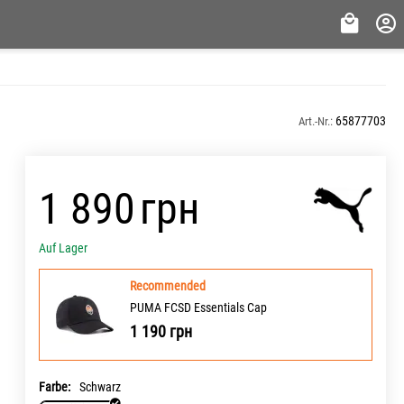
65877703
Art.-Nr.:
‍1 890‍
грн
Auf Lager
Recommended
PUMA FCSD Essentials Cap
1 190
грн
Farbe:
Schwarz