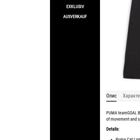
EXKLUSIV
AUSVERKAUF
Опис
Характе
PUMA teamGOAL Base
of movement and saf
Details:
Puma Cat Logo