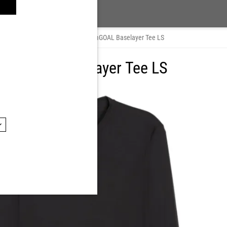
dung
/
Unterwäsche
/
PUMA teamGOAL Baselayer Tee LS
amGOAL Baselayer Tee LS