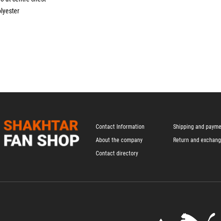
lyester
Contact Information
Shipping and paym
About the company
Return and exchan
Contact directory