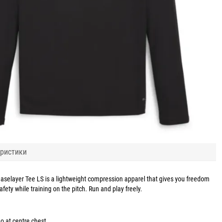
ристики
layer Tee LS is a lightweight compression apparel that gives you freedom
ety while training on the pitch. Run and play freely.
 at centre chest