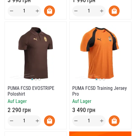
+
+
−
−
PUMA FCSD EVOSTRIPE
PUMA FCSD Training Jersey
Poloshirt
Pro
Auf Lager
Auf Lager
‍2 290‍
грн
‍3 490‍
грн
+
+
−
−