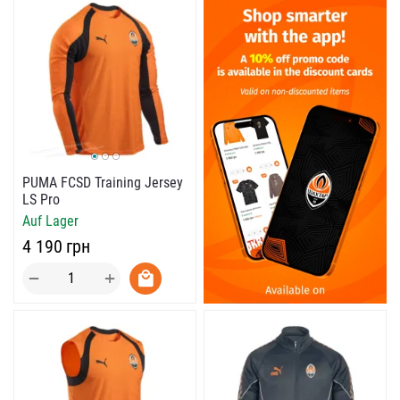
PUMA FCSD Training Jersey
LS Pro
Auf Lager
‍4 190‍
грн
+
−