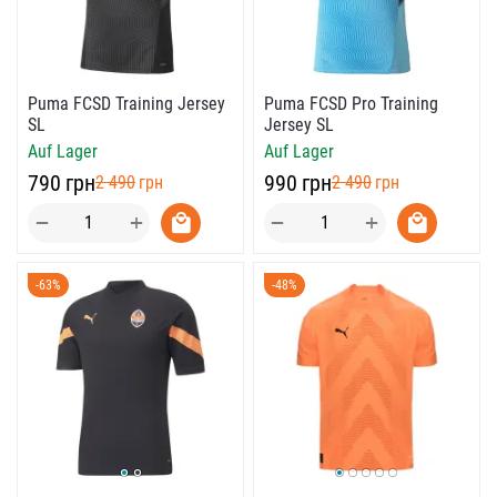
Puma FCSD Training Jersey
Puma FCSD Pro Training
SL
Jersey SL
Auf Lager
Auf Lager
‍790‍
грн
‍990‍
грн
‍2 490‍
грн
‍2 490‍
грн
+
+
−
−
-63%
-48%