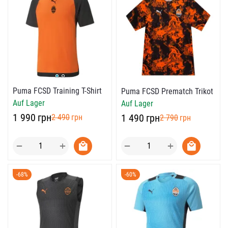
Puma FCSD Training T-Shirt
Puma FCSD Prematch Trikot
Auf Lager
Auf Lager
‍1 990‍
грн
‍1 490‍
грн
‍2 490‍
грн
‍2 790‍
грн
+
+
−
−
-68%
-60%