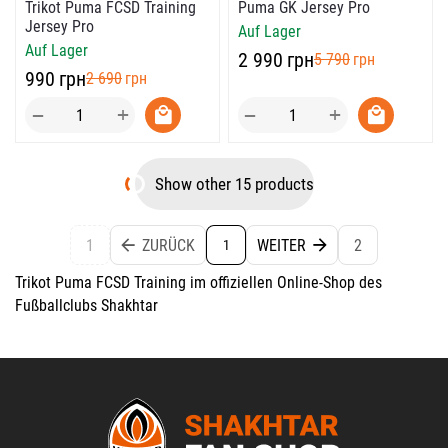
Trikot Puma FCSD Training
Puma GK Jersey Pro
Jersey Pro
Auf Lager
Auf Lager
‍2 990‍
грн
‍5 790‍
грн
‍990‍
грн
‍2 690‍
грн
+
+
−
−
Show other 15 products
1
ZURÜCK
WEITER
2
1
Trikot Puma FCSD Training im offiziellen Online-Shop des
Fußballclubs Shakhtar