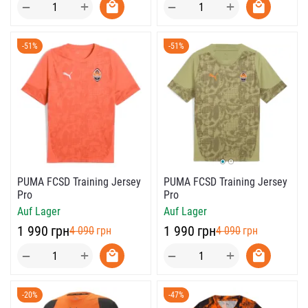
+
+
−
−
-51%
-51%
PUMA FCSD Training Jersey
PUMA FCSD Training Jersey
Pro
Pro
Auf Lager
Auf Lager
‍1 990‍
грн
‍1 990‍
грн
‍4 090‍
грн
‍4 090‍
грн
+
+
−
−
-20%
-47%