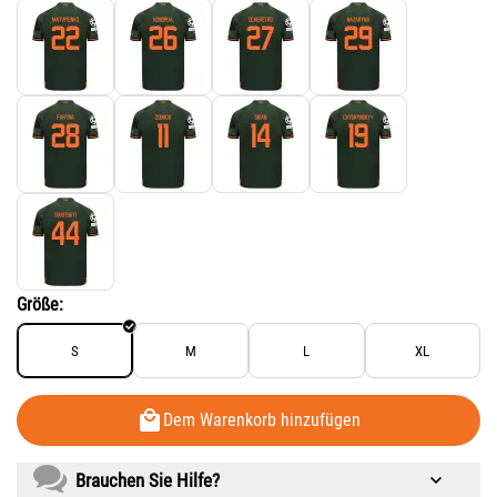
Größe:
S
M
L
XL
Dem Warenkorb hinzufügen
Brauchen Sie Hilfe?