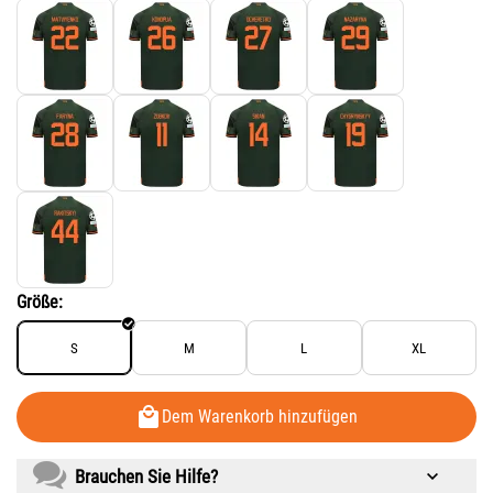
Größe:
S
M
L
XL
Dem Warenkorb hinzufügen
Brauchen Sie Hilfe?