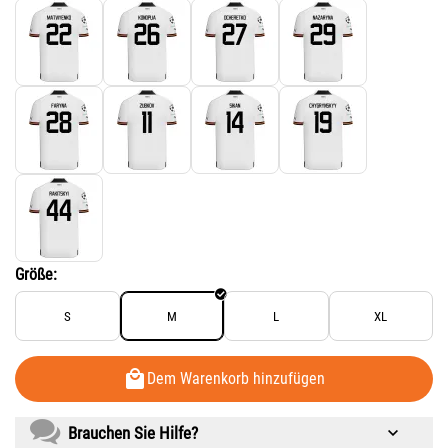
Größe:
S
M
L
XL
Dem Warenkorb hinzufügen
Brauchen Sie Hilfe?