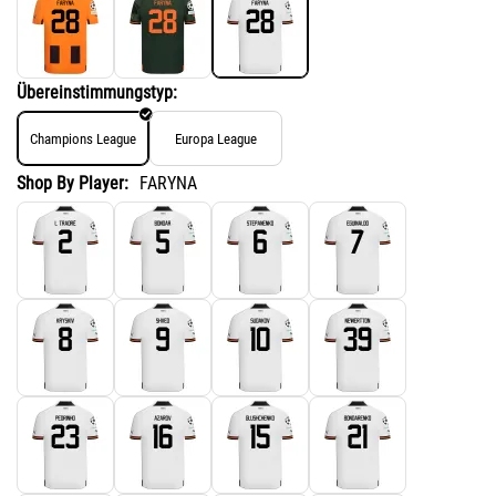
Übereinstimmungstyp:
Champions League
Europa League
Shop By Player:
FARYNA