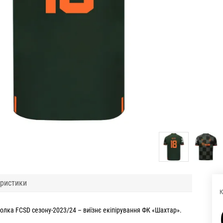
ристики
К
болка FCSD сезону-2023/24 – виїзнє екіпірування ФК «Шахтар».