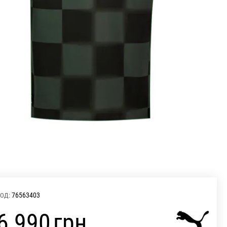
76563403
ОД:
‍6 990‍
грн