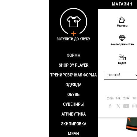
МАГАЗИН
Главная
/
Shop by
билеты
Матчева
ВСТУПИТИ ДО КЛУБУ
гостеприимство
номер: 
ФОРМА
видео
SHOP BY PLAYER
ТРЕНИРОВОЧНАЯ ФОРМА
РУССКИЙ
ОДЕЖДА
ОБУВЬ
2.0m
67k
289k
1m
СУВЕНИРЫ
АТРИБУТИКА
ЭКИПИРОВКА
МЯЧИ