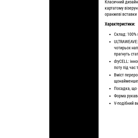
Класичний дизайн 
картатому візерун
оранжеві вставки 
Характеристики:
Склад: 100% 
ULTRAWEAVE: 
чотирьох нап
прагнуть ст
dryCELL: інно
поту під час
Вміст переро
щонайменше н
Посадка, що
Форма рукава
V-подібний в