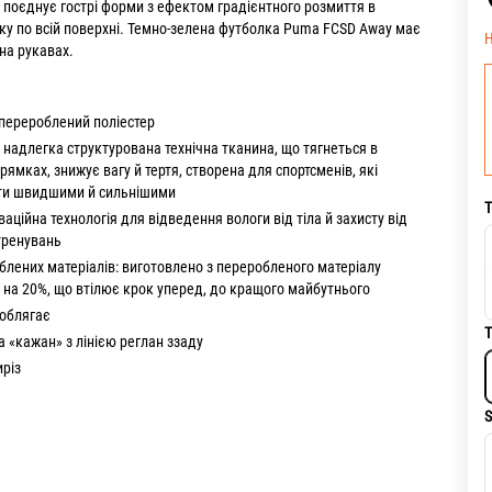
поєднує гострі форми з ефектом градієнтного розмиття в
ку по всій поверхні. Темно-зелена футболка Puma FCSD Away має
Н
на рукавах.
перероблений поліестер
надлегка структурована технічна тканина, що тягнеться в
рямках, знижує вагу й тертя, створена для спортсменів, які
ати швидшими й сильнішими
Т
ваційна технологія для відведення вологи від тіла й захисту від
 тренувань
блених матеріалів: виготовлено з переробленого матеріалу
а 20%, що втілює крок уперед, до кращого майбутнього
 облягає
Т
 «кажан» з лінією реглан ззаду
иріз
S