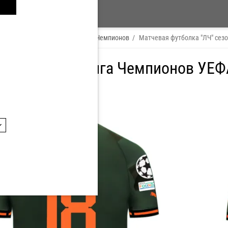
 Player
/
КЕВИН КЕЛСИ
/
Лига Чемпионов
/
Матчевая футболка "ЛЧ" сезо
я футболка Лига Чемпионов УЕФА
18