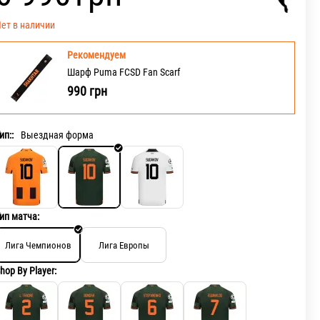
ет в наличии
Рекомендуем
Шарф Puma FCSD Fan Scarf
990
грн
ип::
Выездная форма
ип матча:
Лига Чемпионов
Лига Европы
hop By Player: