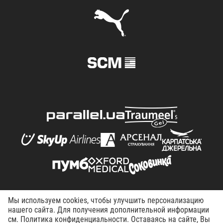
Мы используем cookies, чтобы улучшить персонализацию
© FC Shakhtar Donetsk, 1998–2026. All right reserved.
нашего сайта. Для получения дополнительной информации
Terms of Use
Privacy policy
Working at the club
см. Политика конфиденциальности. Оставаясь на сайте, Вы