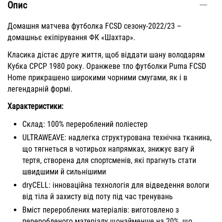
Опис
Домашня матчева футболка FCSD сезону-2022/23 –
домашньє екіпірування ФК «Шахтар».
Класика дістає друге життя, щоб віддати шану володарям
Кубка СРСР 1980 року. Оранжеве тло футболки Puma FCSD
Home прикрашено широкими чорними смугами, як і в
легендарній формі.
Характеристики:
Склад: 100% перероблений поліестер
ULTRAWEAVE: надлегка структурована технічна тканина,
що тягнеться в чотирьох напрямках, знижує вагу й
тертя, створена для спортсменів, які прагнуть стати
швидшими й сильнішими
dryCELL: інноваційна технологія для відведення вологи
від тіла й захисту від поту під час тренувань
Вміст перероблених матеріалів: виготовлено з
переробленого матеріалу щонайменше на 20%, що