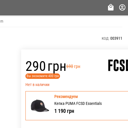
am
003911
КОД:
‍290‍
грн
‍690‍
грн
Вы экономите:
400
грн
Нет в наличии
Рекомендуем
Кепка PUMA FCSD Essentials
1 190
грн