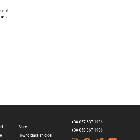
Team!
тові.
+38 067 637 1936
ent
Stores
+38 050 367 1936
ge
How to place an order