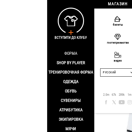
МАГАЗИН
Главная
/
Одежд
билеты
Детская
ВСТУПИТИ ДО КЛУБУ
гостеприимство
ФОРМА
Sale -[discount]%
видео
SHOP BY PLAYER
ТРЕНИРОВОЧНАЯ ФОРМА
РУССКИЙ
ОДЕЖДА
ОБУВЬ
2.0m
67k
289k
1m
СУВЕНИРЫ
АТРИБУТИКА
ЭКИПИРОВКА
МЯЧИ