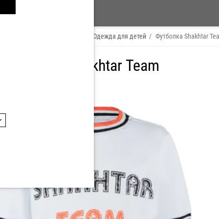
а
/
Одежда FCSD
/
Футболки
/
Одежда для детей
/
Футболка Shakhtar Te
 футболка Shakhtar Team