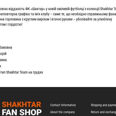
вою відданість ФК «Шахтар» у новій сміливій футболці з колекції Shakhtar 
неповторна графіка та ім'я клубу – саме те, що необхідно справжньому фана
рна горловина з круглим вирізом і втачні рукави – уболівайте за улюблену
ом і гордістю!
 бавовна
крій
вина
и
тип Shakhtar Team на грудях
Contact Information
Shipping and paym
About the company
Return and exchan